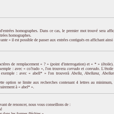
it d'entrées homographes. Dans ce cas, le premier mot trouvé sera affi
entrées homographes.
vante » il est possible de passer aux entrées contiguës en affichant ainsi
ractères de remplacement « ? » (point d'interrogation) et « * » (étoile)
 exemple : avec « co?rado », l'on trouvera
corrado
et
conrado
. L'étoile
r exemple : avec « abell* » l'on trouverà
Abella, Abellana, Abellan
ette option se limite aux recherches contenant 4 lettres au minimum,
rairement à « abel* ».
vant de renoncer, nous vous conseillons de :
hé
r dans les formes fléchies »