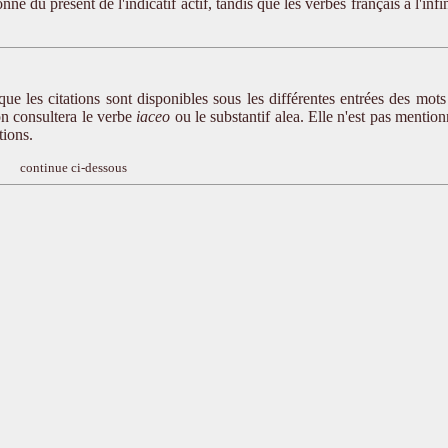
e du présent de l'indicatif actif, tandis que les verbes français à l'infin
que les citations sont disponibles sous les différentes entrées des mots
 on consultera le verbe
iaceo
ou le substantif alea. Elle n'est pas mentio
tions.
continue ci-dessous