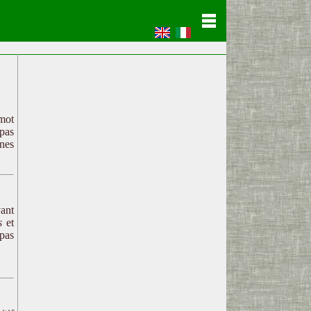
 mot
 pas
gnes
yant
s
et
pas