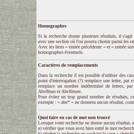
Homographes
Si la recherche donne plusieurs résultats, il s'ag
avec une section où l'on pourra choisir parmi les 
Avec les liens « entrée précédente » et « entrée sui
homographes éventuels.
Caractères de remplacements
Dans la recherche il est possible d'utiliser des ca
point d'interrogation (?) remplace une lettre, par
remplace un nombre indéterminé de lettres, pa
Abellinas
et
Abellinum
.
Pour éviter un trop grand nombre de résultats, c
exemple : « abe* » ne donnera aucun résultat, cont
Quoi faire en cas de mot non trouvé
Lorsque votre recherche ne donne aucun résultat, a
a) vérifier que vous avez bien entré le mot recherc
b) répéter la recherche en cochant la case « cherche