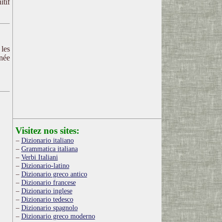
itif
 les
nnée
Visitez nos sites:
Dizionario italiano
Grammatica italiana
Verbi Italiani
Dizionario-latino
Dizionario greco antico
Dizionario francese
Dizionario inglese
Dizionario tedesco
Dizionario spagnolo
Dizionario greco moderno