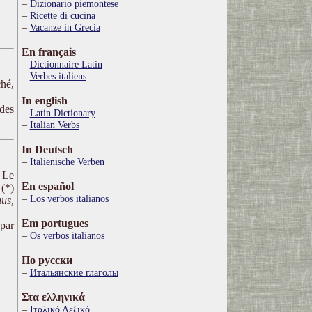
Dizionario piemontese
Ricette di cucina
Vacanze in Grecia
En français
Dictionnaire Latin
Verbes italiens
ché,
In english
 des
Latin Dictionary
Italian Verbs
In Deutsch
Italienische Verben
. Le
En español
 (*)
Los verbos italianos
us,
Em portugues
 par
Os verbos italianos
По русски
Итальянские глаголы
Στα ελληνικά
Ιταλικό Λεξικό