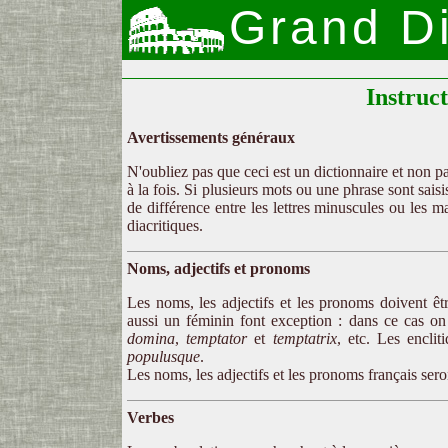
Grand Di
Instruc
Avertissements généraux
N'oubliez pas que ceci est un dictionnaire et non p
à la fois. Si plusieurs mots ou une phrase sont sais
de différence entre les lettres minuscules ou les m
diacritiques.
Noms, adjectifs et pronoms
Les noms, les adjectifs et les pronoms doivent ê
aussi un féminin font exception : dans ce cas on
domina
,
temptator
et
temptatrix
, etc. Les encli
populusque
.
Les noms, les adjectifs et les pronoms français sero
Verbes