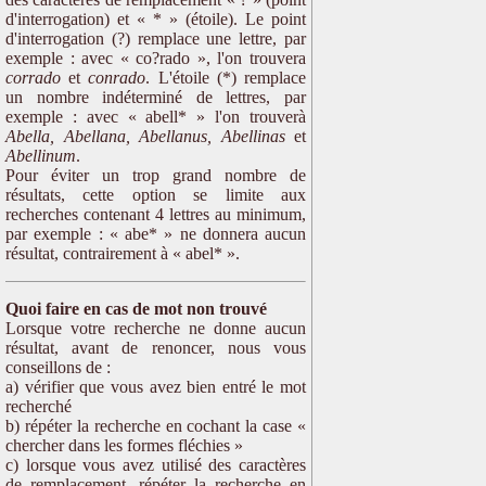
d'interrogation) et « * » (étoile). Le point
d'interrogation (?) remplace une lettre, par
exemple : avec « co?rado », l'on trouvera
corrado
et
conrado
. L'étoile (*) remplace
un nombre indéterminé de lettres, par
exemple : avec « abell* » l'on trouverà
Abella, Abellana, Abellanus, Abellinas
et
Abellinum
.
Pour éviter un trop grand nombre de
résultats, cette option se limite aux
recherches contenant 4 lettres au minimum,
par exemple : « abe* » ne donnera aucun
résultat, contrairement à « abel* ».
Quoi faire en cas de mot non trouvé
Lorsque votre recherche ne donne aucun
résultat, avant de renoncer, nous vous
conseillons de :
a) vérifier que vous avez bien entré le mot
recherché
b) répéter la recherche en cochant la case «
chercher dans les formes fléchies »
c) lorsque vous avez utilisé des caractères
de remplacement, répéter la recherche en