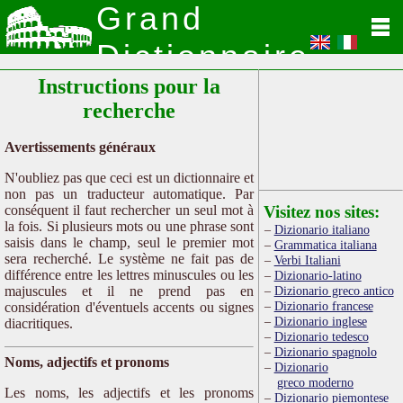
Grand
Dictionnaire
Instructions pour la
Latin
recherche
Avertissements généraux
N'oubliez pas que ceci est un dictionnaire et
non pas un traducteur automatique. Par
conséquent il faut rechercher un seul mot à
Visitez nos sites:
la fois. Si plusieurs mots ou une phrase sont
Dizionario italiano
saisis dans le champ, seul le premier mot
Grammatica italiana
sera recherché. Le système ne fait pas de
Verbi Italiani
différence entre les lettres minuscules ou les
Dizionario-latino
majuscules et il ne prend pas en
Dizionario greco antico
Dizionario francese
considération d'éventuels accents ou signes
Dizionario inglese
diacritiques.
Dizionario tedesco
Dizionario spagnolo
Noms, adjectifs et pronoms
Dizionario
greco moderno
Les noms, les adjectifs et les pronoms
Dizionario piemontese