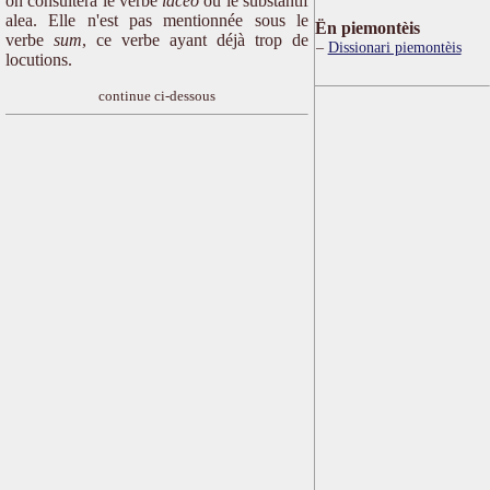
on consultera le verbe
iaceo
ou le substantif
alea. Elle n'est pas mentionnée sous le
Ën piemontèis
verbe
sum
, ce verbe ayant déjà trop de
Dissionari piemontèis
locutions.
continue ci-dessous