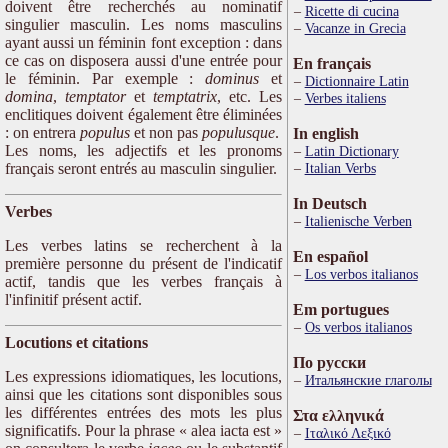
doivent être recherchés au nominatif
Ricette di cucina
singulier masculin. Les noms masculins
Vacanze in Grecia
ayant aussi un féminin font exception : dans
ce cas on disposera aussi d'une entrée pour
En français
le féminin. Par exemple :
dominus
et
Dictionnaire Latin
domina
,
temptator
et
temptatrix
, etc. Les
Verbes italiens
enclitiques doivent également être éliminées
: on entrera
populus
et non pas
populusque
.
In english
Les noms, les adjectifs et les pronoms
Latin Dictionary
français seront entrés au masculin singulier.
Italian Verbs
In Deutsch
Verbes
Italienische Verben
Les verbes latins se recherchent à la
En español
première personne du présent de l'indicatif
Los verbos italianos
actif, tandis que les verbes français à
l'infinitif présent actif.
Em portugues
Os verbos italianos
Locutions et citations
По русски
Les expressions idiomatiques, les locutions,
Итальянские глаголы
ainsi que les citations sont disponibles sous
les différentes entrées des mots les plus
Στα ελληνικά
significatifs. Pour la phrase « alea iacta est »
Ιταλικό Λεξικό