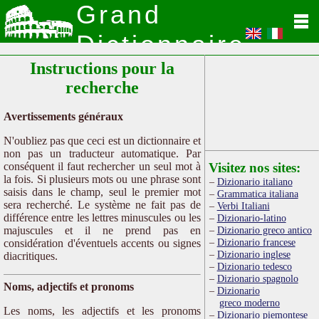
Grand
Dictionnaire
Instructions pour la
Latin
recherche
Avertissements généraux
N'oubliez pas que ceci est un dictionnaire et
non pas un traducteur automatique. Par
conséquent il faut rechercher un seul mot à
Visitez nos sites:
la fois. Si plusieurs mots ou une phrase sont
Dizionario italiano
saisis dans le champ, seul le premier mot
Grammatica italiana
sera recherché. Le système ne fait pas de
Verbi Italiani
différence entre les lettres minuscules ou les
Dizionario-latino
majuscules et il ne prend pas en
Dizionario greco antico
Dizionario francese
considération d'éventuels accents ou signes
Dizionario inglese
diacritiques.
Dizionario tedesco
Dizionario spagnolo
Noms, adjectifs et pronoms
Dizionario
greco moderno
Les noms, les adjectifs et les pronoms
Dizionario piemontese