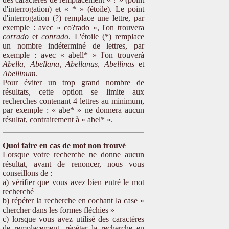
d'interrogation) et « * » (étoile). Le point
d'interrogation (?) remplace une lettre, par
exemple : avec « co?rado », l'on trouvera
corrado
et
conrado
. L'étoile (*) remplace
un nombre indéterminé de lettres, par
exemple : avec « abell* » l'on trouverà
Abella, Abellana, Abellanus, Abellinas
et
Abellinum
.
Pour éviter un trop grand nombre de
résultats, cette option se limite aux
recherches contenant 4 lettres au minimum,
par exemple : « abe* » ne donnera aucun
résultat, contrairement à « abel* ».
Quoi faire en cas de mot non trouvé
Lorsque votre recherche ne donne aucun
résultat, avant de renoncer, nous vous
conseillons de :
a) vérifier que vous avez bien entré le mot
recherché
b) répéter la recherche en cochant la case «
chercher dans les formes fléchies »
c) lorsque vous avez utilisé des caractères
de remplacement, répéter la recherche en