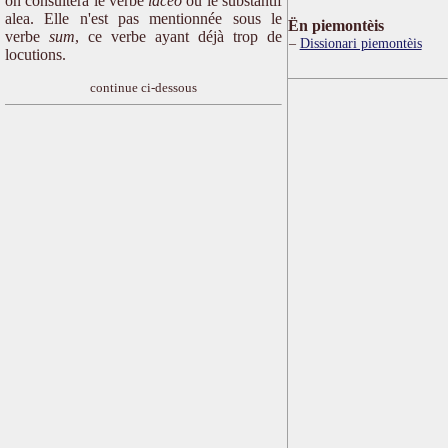
on consultera le verbe
iaceo
ou le substantif
alea. Elle n'est pas mentionnée sous le
Ën piemontèis
verbe
sum
, ce verbe ayant déjà trop de
Dissionari piemontèis
locutions.
continue ci-dessous