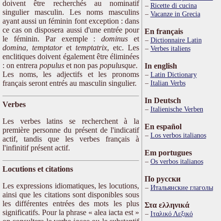
doivent être recherchés au nominatif
Ricette di cucina
singulier masculin. Les noms masculins
Vacanze in Grecia
ayant aussi un féminin font exception : dans
ce cas on disposera aussi d'une entrée pour
En français
le féminin. Par exemple :
dominus
et
Dictionnaire Latin
domina
,
temptator
et
temptatrix
, etc. Les
Verbes italiens
enclitiques doivent également être éliminées
: on entrera
populus
et non pas
populusque
.
In english
Les noms, les adjectifs et les pronoms
Latin Dictionary
français seront entrés au masculin singulier.
Italian Verbs
In Deutsch
Verbes
Italienische Verben
Les verbes latins se recherchent à la
En español
première personne du présent de l'indicatif
Los verbos italianos
actif, tandis que les verbes français à
l'infinitif présent actif.
Em portugues
Os verbos italianos
Locutions et citations
По русски
Les expressions idiomatiques, les locutions,
Итальянские глаголы
ainsi que les citations sont disponibles sous
les différentes entrées des mots les plus
Στα ελληνικά
significatifs. Pour la phrase « alea iacta est »
Ιταλικό Λεξικό