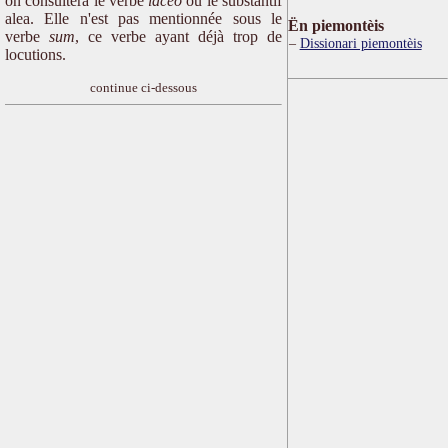
on consultera le verbe
iaceo
ou le substantif
alea. Elle n'est pas mentionnée sous le
Ën piemontèis
verbe
sum
, ce verbe ayant déjà trop de
Dissionari piemontèis
locutions.
continue ci-dessous