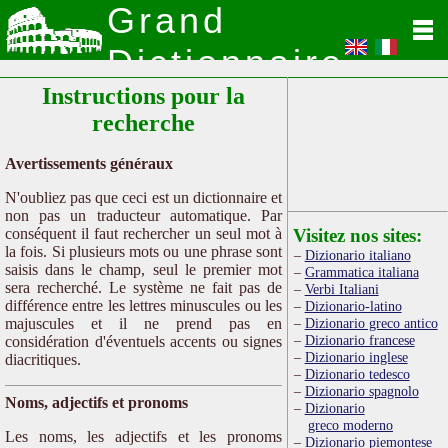
Grand
Dictionnaire
Instructions pour la
Latin
recherche
Avertissements généraux
N'oubliez pas que ceci est un dictionnaire et
non pas un traducteur automatique. Par
conséquent il faut rechercher un seul mot à
Visitez nos sites:
la fois. Si plusieurs mots ou une phrase sont
Dizionario italiano
saisis dans le champ, seul le premier mot
Grammatica italiana
sera recherché. Le système ne fait pas de
Verbi Italiani
différence entre les lettres minuscules ou les
Dizionario-latino
majuscules et il ne prend pas en
Dizionario greco antico
Dizionario francese
considération d'éventuels accents ou signes
Dizionario inglese
diacritiques.
Dizionario tedesco
Dizionario spagnolo
Noms, adjectifs et pronoms
Dizionario
greco moderno
Les noms, les adjectifs et les pronoms
Dizionario piemontese