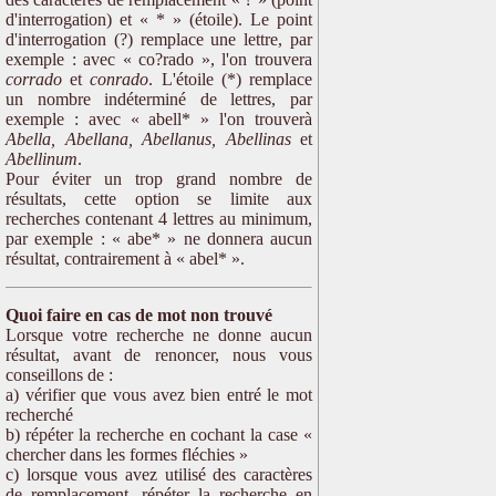
d'interrogation) et « * » (étoile). Le point
d'interrogation (?) remplace une lettre, par
exemple : avec « co?rado », l'on trouvera
corrado
et
conrado
. L'étoile (*) remplace
un nombre indéterminé de lettres, par
exemple : avec « abell* » l'on trouverà
Abella, Abellana, Abellanus, Abellinas
et
Abellinum
.
Pour éviter un trop grand nombre de
résultats, cette option se limite aux
recherches contenant 4 lettres au minimum,
par exemple : « abe* » ne donnera aucun
résultat, contrairement à « abel* ».
Quoi faire en cas de mot non trouvé
Lorsque votre recherche ne donne aucun
résultat, avant de renoncer, nous vous
conseillons de :
a) vérifier que vous avez bien entré le mot
recherché
b) répéter la recherche en cochant la case «
chercher dans les formes fléchies »
c) lorsque vous avez utilisé des caractères
de remplacement, répéter la recherche en