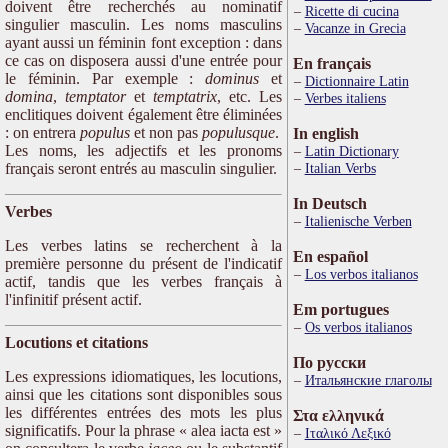
doivent être recherchés au nominatif
Ricette di cucina
singulier masculin. Les noms masculins
Vacanze in Grecia
ayant aussi un féminin font exception : dans
ce cas on disposera aussi d'une entrée pour
En français
le féminin. Par exemple :
dominus
et
Dictionnaire Latin
domina
,
temptator
et
temptatrix
, etc. Les
Verbes italiens
enclitiques doivent également être éliminées
: on entrera
populus
et non pas
populusque
.
In english
Les noms, les adjectifs et les pronoms
Latin Dictionary
français seront entrés au masculin singulier.
Italian Verbs
In Deutsch
Verbes
Italienische Verben
Les verbes latins se recherchent à la
En español
première personne du présent de l'indicatif
Los verbos italianos
actif, tandis que les verbes français à
l'infinitif présent actif.
Em portugues
Os verbos italianos
Locutions et citations
По русски
Les expressions idiomatiques, les locutions,
Итальянские глаголы
ainsi que les citations sont disponibles sous
les différentes entrées des mots les plus
Στα ελληνικά
significatifs. Pour la phrase « alea iacta est »
Ιταλικό Λεξικό