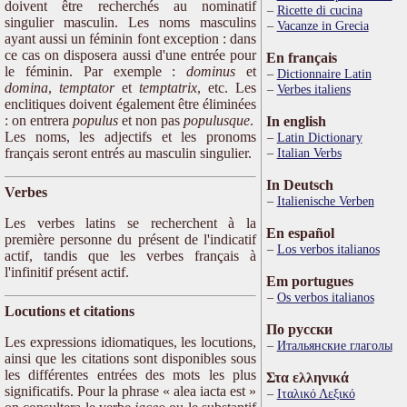
doivent être recherchés au nominatif
Ricette di cucina
singulier masculin. Les noms masculins
Vacanze in Grecia
ayant aussi un féminin font exception : dans
ce cas on disposera aussi d'une entrée pour
En français
le féminin. Par exemple :
dominus
et
Dictionnaire Latin
domina
,
temptator
et
temptatrix
, etc. Les
Verbes italiens
enclitiques doivent également être éliminées
: on entrera
populus
et non pas
populusque
.
In english
Les noms, les adjectifs et les pronoms
Latin Dictionary
français seront entrés au masculin singulier.
Italian Verbs
In Deutsch
Verbes
Italienische Verben
Les verbes latins se recherchent à la
En español
première personne du présent de l'indicatif
Los verbos italianos
actif, tandis que les verbes français à
l'infinitif présent actif.
Em portugues
Os verbos italianos
Locutions et citations
По русски
Les expressions idiomatiques, les locutions,
Итальянские глаголы
ainsi que les citations sont disponibles sous
les différentes entrées des mots les plus
Στα ελληνικά
significatifs. Pour la phrase « alea iacta est »
Ιταλικό Λεξικό