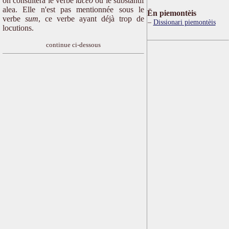
on consultera le verbe
iaceo
ou le substantif
alea. Elle n'est pas mentionnée sous le
Ën piemontèis
verbe
sum
, ce verbe ayant déjà trop de
Dissionari piemontèis
locutions.
continue ci-dessous