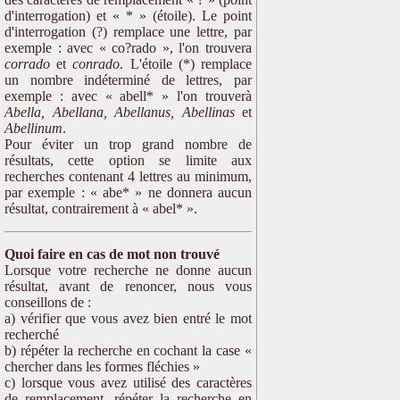
d'interrogation) et « * » (étoile). Le point
d'interrogation (?) remplace une lettre, par
exemple : avec « co?rado », l'on trouvera
corrado
et
conrado
. L'étoile (*) remplace
un nombre indéterminé de lettres, par
exemple : avec « abell* » l'on trouverà
Abella, Abellana, Abellanus, Abellinas
et
Abellinum
.
Pour éviter un trop grand nombre de
résultats, cette option se limite aux
recherches contenant 4 lettres au minimum,
par exemple : « abe* » ne donnera aucun
résultat, contrairement à « abel* ».
Quoi faire en cas de mot non trouvé
Lorsque votre recherche ne donne aucun
résultat, avant de renoncer, nous vous
conseillons de :
a) vérifier que vous avez bien entré le mot
recherché
b) répéter la recherche en cochant la case «
chercher dans les formes fléchies »
c) lorsque vous avez utilisé des caractères
de remplacement, répéter la recherche en