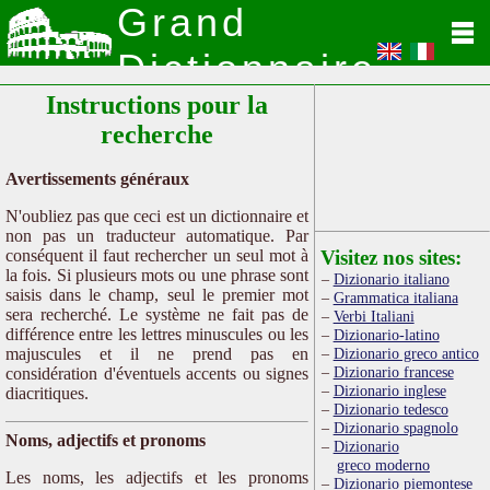
Grand
Dictionnaire
Instructions pour la
Latin
recherche
Avertissements généraux
N'oubliez pas que ceci est un dictionnaire et
non pas un traducteur automatique. Par
conséquent il faut rechercher un seul mot à
Visitez nos sites:
la fois. Si plusieurs mots ou une phrase sont
Dizionario italiano
saisis dans le champ, seul le premier mot
Grammatica italiana
sera recherché. Le système ne fait pas de
Verbi Italiani
différence entre les lettres minuscules ou les
Dizionario-latino
majuscules et il ne prend pas en
Dizionario greco antico
Dizionario francese
considération d'éventuels accents ou signes
Dizionario inglese
diacritiques.
Dizionario tedesco
Dizionario spagnolo
Noms, adjectifs et pronoms
Dizionario
greco moderno
Les noms, les adjectifs et les pronoms
Dizionario piemontese