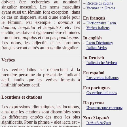
doivent être recherchés au nominatif
Ricette di cucina
singulier masculin. Les noms masculins
Vacanze in Grecia
ayant aussi un féminin font exception : dans
ce cas on disposera aussi d'une entrée pour
En français
le féminin. Par exemple :
dominus
et
Dictionnaire Latin
domina
,
temptator
et
temptatrix
, etc. Les
Verbes italiens
enclitiques doivent également être éliminées
: on entrera
populus
et non pas
populusque
.
In english
Les noms, les adjectifs et les pronoms
Latin Dictionary
français seront entrés au masculin singulier.
Italian Verbs
In Deutsch
Verbes
Italienische Verben
Les verbes latins se recherchent à la
En español
première personne du présent de l'indicatif
Los verbos italianos
actif, tandis que les verbes français à
l'infinitif présent actif.
Em portugues
Os verbos italianos
Locutions et citations
По русски
Les expressions idiomatiques, les locutions,
Итальянские глаголы
ainsi que les citations sont disponibles sous
les différentes entrées des mots les plus
Στα ελληνικά
significatifs. Pour la phrase « alea iacta est »
Ιταλικό Λεξικό