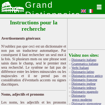
Grand
Dictionnaire
Instructions pour la
Latin
recherche
Avertissements généraux
N'oubliez pas que ceci est un dictionnaire et
non pas un traducteur automatique. Par
conséquent il faut rechercher un seul mot à
Visitez nos sites:
la fois. Si plusieurs mots ou une phrase sont
Dizionario italiano
saisis dans le champ, seul le premier mot
Grammatica italiana
sera recherché. Le système ne fait pas de
Verbi Italiani
différence entre les lettres minuscules ou les
Dizionario-latino
majuscules et il ne prend pas en
Dizionario greco antico
Dizionario francese
considération d'éventuels accents ou signes
Dizionario inglese
diacritiques.
Dizionario tedesco
Dizionario spagnolo
Noms, adjectifs et pronoms
Dizionario
greco moderno
Les noms, les adjectifs et les pronoms
Dizionario piemontese