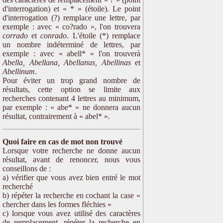
d'interrogation) et « * » (étoile). Le point
d'interrogation (?) remplace une lettre, par
exemple : avec « co?rado », l'on trouvera
corrado
et
conrado
. L'étoile (*) remplace
un nombre indéterminé de lettres, par
exemple : avec « abell* » l'on trouverà
Abella, Abellana, Abellanus, Abellinas
et
Abellinum
.
Pour éviter un trop grand nombre de
résultats, cette option se limite aux
recherches contenant 4 lettres au minimum,
par exemple : « abe* » ne donnera aucun
résultat, contrairement à « abel* ».
Quoi faire en cas de mot non trouvé
Lorsque votre recherche ne donne aucun
résultat, avant de renoncer, nous vous
conseillons de :
a) vérifier que vous avez bien entré le mot
recherché
b) répéter la recherche en cochant la case «
chercher dans les formes fléchies »
c) lorsque vous avez utilisé des caractères
de remplacement, répéter la recherche en