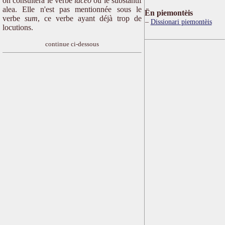
on consultera le verbe
iaceo
ou le substantif
alea. Elle n'est pas mentionnée sous le
Ën piemontèis
verbe
sum
, ce verbe ayant déjà trop de
Dissionari piemontèis
locutions.
continue ci-dessous