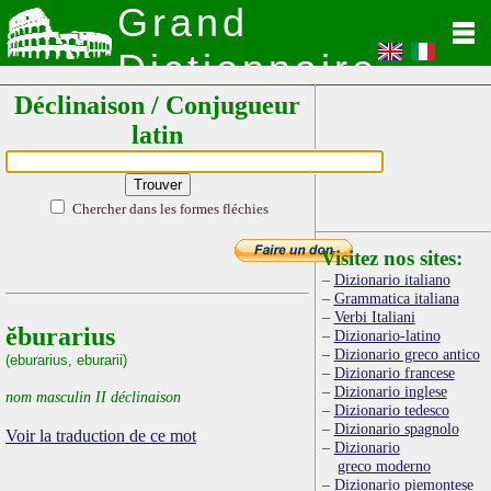
Grand
Dictionnaire
Déclinaison / Conjugueur
Latin
latin
Chercher dans les formes fléchies
Visitez nos sites:
Dizionario italiano
Grammatica italiana
Verbi Italiani
ĕburarius
Dizionario-latino
Dizionario greco antico
(eburarius, eburarii)
Dizionario francese
Dizionario inglese
nom masculin II déclinaison
Dizionario tedesco
Dizionario spagnolo
Voir la traduction de ce mot
Dizionario
greco moderno
Dizionario piemontese