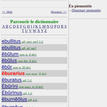
Ën piemontèis
Dissionari piemontèis
<< ĕbŭr
ĕburatus >>
Parcourir le dictionnaire
A
B
C
D
E
F
G
H
I
J
K
L
M
N
O
P
Q
R
S
T
U
V
W
X
Y
Z
ebullitus
adj. part. parf. I cl.
ebullitus
adj. inf. parf.
ĕbŭlum
nom nt. II décl.
ĕbŭlus
nom fém. II décl.
ĕbŭr
nom nt. III décl.
ĕburarius
nom masc. II décl.
ĕburatus
adj. I cl.
Ĕbŭrīni
nom masc. pl. II décl.
Ĕbŭrīnus
adj. I cl.
ĕburnĕŏlus
adj. I cl.
ĕburnĕus