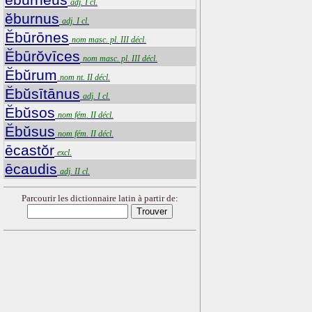
adj. I cl.
ĕburnus
adj. I cl.
Ĕbūrōnes
nom masc. pl. III décl.
Ĕbūrŏvīces
nom masc. pl. III décl.
Ĕbŭrum
nom nt. II décl.
Ĕbŭsītānus
adj. I cl.
Ĕbŭsos
nom fém. II décl.
Ĕbŭsus
nom fém. II décl.
ēcastŏr
excl.
ēcaudis
adj. II cl.
Parcourir les dictionnaire latin à partir de: