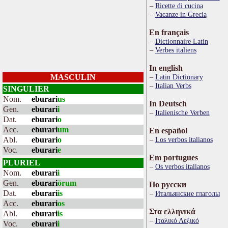
Ricette di cucina
Vacanze in Grecia
En français
Dictionnaire Latin
Verbes italiens
In english
MASCULIN
Latin Dictionary
Italian Verbs
SINGULIER
Nom.
eburari
us
In Deutsch
Gen.
eburari
i
Italienische Verben
Dat.
eburari
o
Acc.
eburari
um
En español
Abl.
eburari
o
Los verbos italianos
Voc.
eburari
e
Em portugues
PLURIEL
Os verbos italianos
Nom.
eburari
i
Gen.
eburari
ōrum
По русски
Dat.
eburari
is
Итальянские глаголы
Acc.
eburari
os
Στα ελληνικά
Abl.
eburari
is
Ιταλικό Λεξικό
Voc.
eburari
i