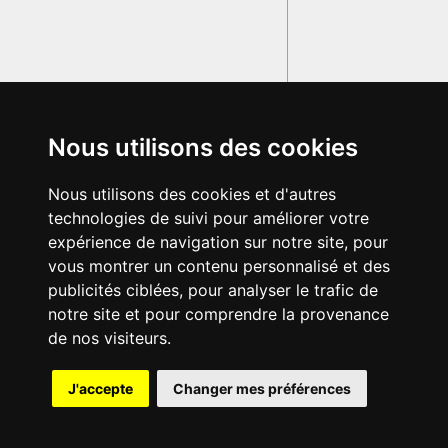
Nous utilisons des cookies
Nous utilisons des cookies et d'autres
technologies de suivi pour améliorer votre
expérience de navigation sur notre site, pour
vous montrer un contenu personnalisé et des
publicités ciblées, pour analyser le trafic de
notre site et pour comprendre la provenance
de nos visiteurs.
{{ID:EBURARIUS100}}
J'accepte
Changer mes préférences
---CACHE---
© 2003-2029 - Tous droits réservés - Olivetti Media Communication
GRAND DICTIONNAIRE LATIN OLIVETTI
par M. Enrico
Olivetti et Mme Francesca Olivetti