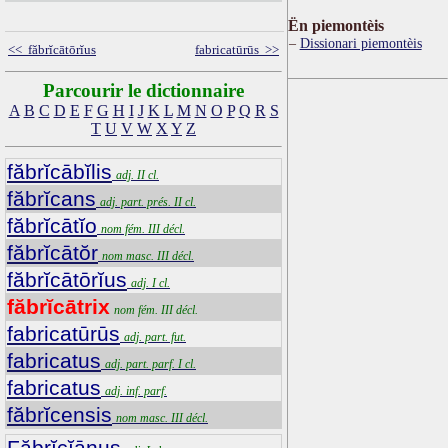
Ën piemontèis
Dissionari piemontèis
<< făbrĭcātōrĭus
fabricatūrūs >>
Parcourir le dictionnaire
A
B
C
D
E
F
G
H
I
J
K
L
M
N
O
P
Q
R
S
T
U
V
W
X
Y
Z
făbrĭcābĭlis
adj. II cl.
făbrĭcans
adj. part. prés. II cl.
făbrĭcātĭo
nom fém. III décl.
făbrĭcātŏr
nom masc. III décl.
făbrĭcātōrĭus
adj. I cl.
făbrĭcātrix
nom fém. III décl.
fabricatūrūs
adj. part. fut.
fabricatus
adj. part. parf. I cl.
fabricatus
adj. inf. parf.
făbrĭcensis
nom masc. III décl.
Făbrĭcĭānus