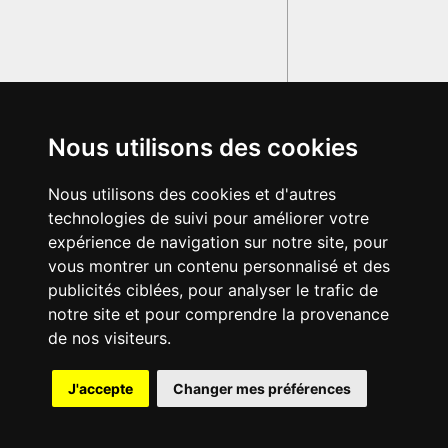
Nous utilisons des cookies
Nous utilisons des cookies et d'autres
technologies de suivi pour améliorer votre
expérience de navigation sur notre site, pour
vous montrer un contenu personnalisé et des
publicités ciblées, pour analyser le trafic de
notre site et pour comprendre la provenance
de nos visiteurs.
{{ID:FABRICATRIX100}}
J'accepte
Changer mes préférences
---CACHE---
© 2003-2029 - Tous droits réservés - Olivetti Media Communication
GRAND DICTIONNAIRE LATIN OLIVETTI
par M. Enrico
Olivetti et Mme Francesca Olivetti