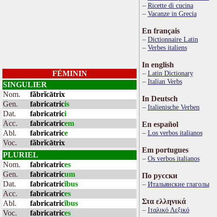
Ricette di cucina
Vacanze in Grecia
En français
Dictionnaire Latin
Verbes italiens
In english
FÉMININ
Latin Dictionary
Italian Verbs
SINGULIER
Nom.
făbrĭcātrix
In Deutsch
Gen.
fabricatric
is
Italienische Verben
Dat.
fabricatric
i
Acc.
fabricatric
em
En español
Abl.
fabricatric
e
Los verbos italianos
Voc.
făbrĭcātrix
Em portugues
PLURIEL
Os verbos italianos
Nom.
fabricatric
es
Gen.
fabricatric
um
По русски
Dat.
fabricatric
ĭbus
Итальянские глаголы
Acc.
fabricatric
es
Στα ελληνικά
Abl.
fabricatric
ĭbus
Ιταλικό Λεξικό
Voc.
fabricatric
es