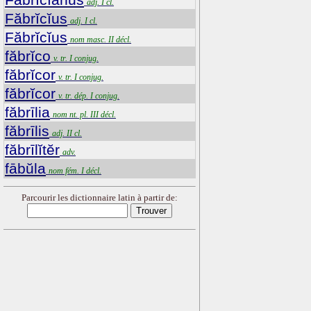
adj. I cl.
Făbrĭcĭus
adj. I cl.
Făbrĭcĭus
nom masc. II décl.
făbrĭco
v. tr. I conjug.
făbrĭcor
v. tr. I conjug.
făbrĭcor
v. tr. dép. I conjug.
făbrīlia
nom nt. pl. III décl.
făbrīlis
adj. II cl.
făbrīlĭtĕr
adv.
fābŭla
nom fém. I décl.
Parcourir les dictionnaire latin à partir de: