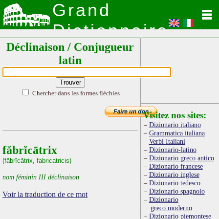
Grand
Dictionnaire
Déclinaison / Conjugueur
Latin
latin
Chercher dans les formes fléchies
Visitez nos sites:
Dizionario italiano
Grammatica italiana
Verbi Italiani
făbrĭcātrix
Dizionario-latino
Dizionario greco antico
(făbrĭcātrix, fabricatricis)
Dizionario francese
Dizionario inglese
nom féminin III déclinaison
Dizionario tedesco
Dizionario spagnolo
Voir la traduction de ce mot
Dizionario
greco moderno
Dizionario piemontese