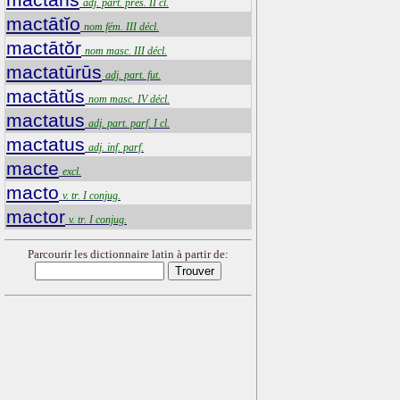
adj. part. prés. II cl.
mactātĭo
nom fém. III décl.
mactātŏr
nom masc. III décl.
mactatūrūs
adj. part. fut.
mactātŭs
nom masc. IV décl.
mactatus
adj. part. parf. I cl.
mactatus
adj. inf. parf.
macte
excl.
macto
v. tr. I conjug.
mactor
v. tr. I conjug.
Parcourir les dictionnaire latin à partir de: