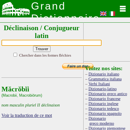
Grand
Dictionnaire
Déclinaison / Conjugueur
Latin
latin
Chercher dans les formes fléchies
Visitez nos sites:
Dizionario italiano
Grammatica italiana
Verbi Italiani
Măcrŏbĭi
Dizionario-latino
Dizionario greco antico
(Macrobii, Macrobiōrum)
Dizionario francese
Dizionario inglese
nom masculin pluriel II déclinaison
Dizionario tedesco
Dizionario spagnolo
Voir la traduction de ce mot
Dizionario
greco moderno
Dizionario piemontese