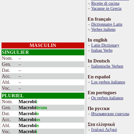
Ricette di cucina
Vacanze in Grecia
En français
Dictionnaire Latin
Verbes italiens
In english
MASCULIN
Latin Dictionary
Italian Verbs
SINGULIER
Nom.
–
In Deutsch
Gen.
–
Italienische Verben
Dat.
–
Acc.
–
En español
Abl.
–
Los verbos italianos
Voc.
–
Em portugues
PLURIEL
Os verbos italianos
Nom.
Macrobi
i
Gen.
Macrobi
ōrum
По русски
Dat.
Macrobi
is
Итальянские глаголы
Acc.
Macrobi
os
Στα ελληνικά
Abl.
Macrobi
is
Ιταλικό Λεξικό
Voc.
Macrobi
i