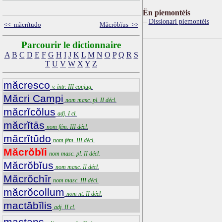
Ën piemontèis
Dissionari piemontèis
<< măcrĭtūdo
Măcrŏbĭus >>
Parcourir le dictionnaire
A
B
C
D
E
F
G
H
I
J
K
L
M
N
O
P
Q
R
S
T
U
V
W
X
Y
Z
măcresco
v. intr. III conjug.
Măcri Campi
nom masc. pl. II décl.
măcrĭcŏlus
adj. I cl.
măcrĭtās
nom fém. III décl.
măcrĭtūdo
nom fém. III décl.
Măcrŏbĭi
nom masc. pl. II décl.
Măcrŏbĭus
nom masc. II décl.
Măcrŏchīr
nom masc. III décl.
măcrŏcollum
nom nt. II décl.
mactābĭlis
adj. II cl.
mactans