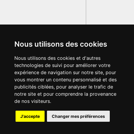
Nous utilisons des cookies
Nous utilisons des cookies et d'autres
technologies de suivi pour améliorer votre
expérience de navigation sur notre site, pour
vous montrer un contenu personnalisé et des
publicités ciblées, pour analyser le trafic de
notre site et pour comprendre la provenance
de nos visiteurs.
{{ID:MACROBII100}}
J'accepte
Changer mes préférences
---CACHE---
© 2003-2029 - Tous droits réservés - Olivetti Media Communication
GRAND DICTIONNAIRE LATIN OLIVETTI
par M. Enrico
Olivetti et Mme Francesca Olivetti