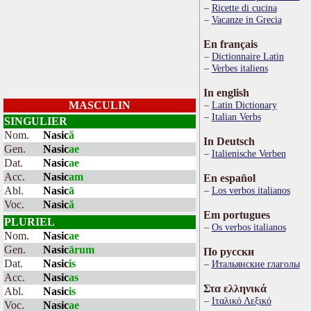
Ricette di cucina
Vacanze in Grecia
En français
Dictionnaire Latin
Verbes italiens
In english
MASCULIN
Latin Dictionary
Italian Verbs
SINGULIER
Nom.
Nasic
ă
In Deutsch
Gen.
Nasic
ae
Italienische Verben
Dat.
Nasic
ae
Acc.
Nasic
am
En español
Abl.
Nasic
ā
Los verbos italianos
Voc.
Nasic
ă
Em portugues
PLURIEL
Os verbos italianos
Nom.
Nasic
ae
Gen.
Nasic
ārum
По русски
Dat.
Nasic
is
Итальянские глаголы
Acc.
Nasic
as
Στα ελληνικά
Abl.
Nasic
is
Ιταλικό Λεξικό
Voc.
Nasic
ae