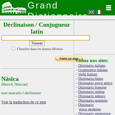
Grand
Dictionnaire
Déclinaison / Conjugueur
Latin
latin
Chercher dans les formes fléchies
Visitez nos sites:
Dizionario italiano
Grammatica italiana
Verbi Italiani
Nāsīca
Dizionario-latino
Dizionario greco antico
(Nasică, Nasicae)
Dizionario francese
Dizionario inglese
nom masculin I déclinaison
Dizionario tedesco
Dizionario spagnolo
Voir la traduction de ce mot
Dizionario
greco moderno
Dizionario piemontese