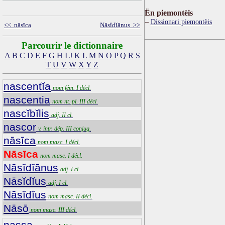
Ën piemontèis
Dissionari piemontèis
<< nāsīca
Nāsĭdĭānus >>
Parcourir le dictionnaire
A
B
C
D
E
F
G
H
I
J
K
L
M
N
O
P
Q
R
S
T
U
V
W
X
Y
Z
nascentĭa
nom fém. I décl.
nascentia
nom nt. pl. III décl.
nascĭbĭlis
adj. II cl.
nascor
v. intr. dép. III conjug.
nāsīca
nom masc. I décl.
Nāsīca
nom masc. I décl.
Nāsĭdĭānus
adj. I cl.
Nāsĭdĭus
adj. I cl.
Nāsĭdĭus
nom masc. II décl.
Nāsō
nom masc. III décl.
nassa