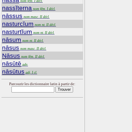
nom fém. I décl.
nassĭterna
nom fém. I décl.
nāssus
nom masc. II décl.
nasturcĭum
nom nt. II décl.
nasturtĭum
nom nt. II décl.
nāsum
nom nt. II décl.
nāsus
nom masc. II décl.
Nāsus
nom fém. II décl.
nāsūtē
adv.
nāsūtus
adj. I cl.
Parcourir les dictionnaire latin à partir de: