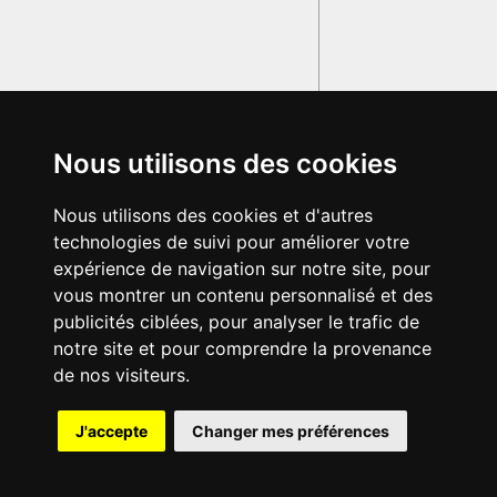
Nous utilisons des cookies
Nous utilisons des cookies et d'autres
technologies de suivi pour améliorer votre
expérience de navigation sur notre site, pour
vous montrer un contenu personnalisé et des
publicités ciblées, pour analyser le trafic de
notre site et pour comprendre la provenance
de nos visiteurs.
{{ID:NASICA200}}
J'accepte
Changer mes préférences
---CACHE---
© 2003-2029 - Tous droits réservés - Olivetti Media Communication
GRAND DICTIONNAIRE LATIN OLIVETTI
par M. Enrico
Olivetti et Mme Francesca Olivetti