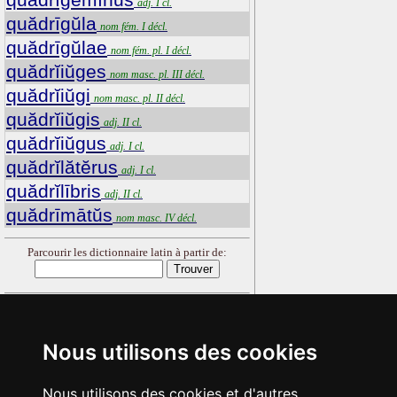
adj. I cl.
quădrīgŭla
nom fém. I décl.
quădrīgŭlae
nom fém. pl. I décl.
quădrĭiŭges
nom masc. pl. III décl.
quădrĭiŭgi
nom masc. pl. II décl.
quădrĭiŭgis
adj. II cl.
quădrĭiŭgus
adj. I cl.
quădrĭlătĕrus
adj. I cl.
quădrĭlībris
adj. II cl.
quădrīmātŭs
nom masc. IV décl.
Parcourir les dictionnaire latin à partir de:
Nous utilisons des cookies
Nous utilisons des cookies et d'autres