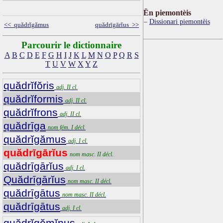
Ën piemontèis
Dissionari piemontèis
<< quădrĭgămus
quădrīgārĭus >>
Parcourir le dictionnaire
A
B
C
D
E
F
G
H
I
J
K
L
M
N
O
P
Q
R
S
T
U
V
W
X
Y
Z
quădrĭfŏris
adj. II cl.
quădrĭformis
adj. II cl.
quădrĭfrons
adj. II cl.
quădrīga
nom fém. I décl.
quădrĭgămus
adj. I cl.
quădrīgārĭus
nom masc. II décl.
quădrīgārĭus
adj. I cl.
Quădrīgārĭus
nom masc. II décl.
quădrīgātus
nom masc. II décl.
quădrīgātus
adj. I cl.
quădrĭgĕmĭnus