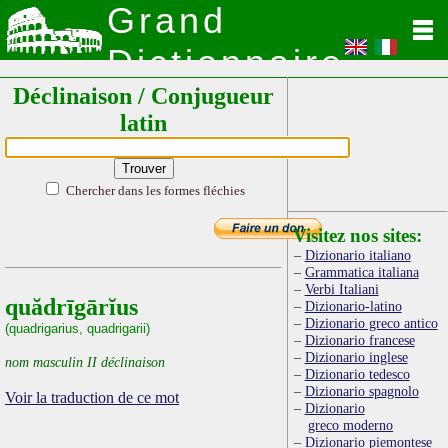
Grand
Dictionnaire
Déclinaison / Conjugueur
Latin
latin
Chercher dans les formes fléchies
Visitez nos sites:
Dizionario italiano
Grammatica italiana
Verbi Italiani
quădrīgārĭus
Dizionario-latino
Dizionario greco antico
(quadrigarius, quadrigarii)
Dizionario francese
Dizionario inglese
nom masculin II déclinaison
Dizionario tedesco
Dizionario spagnolo
Voir la traduction de ce mot
Dizionario
greco moderno
Dizionario piemontese