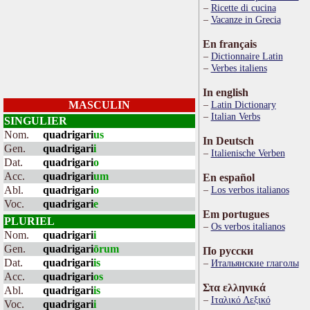
Ricette di cucina
Vacanze in Grecia
En français
Dictionnaire Latin
Verbes italiens
In english
MASCULIN
Latin Dictionary
Italian Verbs
SINGULIER
Nom.
quadrigari
us
In Deutsch
Gen.
quadrigari
i
Italienische Verben
Dat.
quadrigari
o
Acc.
quadrigari
um
En español
Abl.
quadrigari
o
Los verbos italianos
Voc.
quadrigari
e
Em portugues
PLURIEL
Os verbos italianos
Nom.
quadrigari
i
Gen.
quadrigari
ōrum
По русски
Dat.
quadrigari
is
Итальянские глаголы
Acc.
quadrigari
os
Στα ελληνικά
Abl.
quadrigari
is
Ιταλικό Λεξικό
Voc.
quadrigari
i