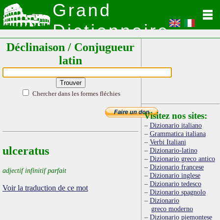
Grand
Dictionnaire
Déclinaison / Conjugueur
Latin
latin
Chercher dans les formes fléchies
Visitez nos sites:
Dizionario italiano
Grammatica italiana
Verbi Italiani
ulceratus
Dizionario-latino
Dizionario greco antico
Dizionario francese
adjectif infinitif parfait
Dizionario inglese
Dizionario tedesco
Voir la traduction de ce mot
Dizionario spagnolo
Dizionario
greco moderno
Dizionario piemontese