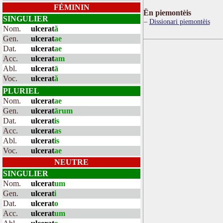
FÉMININ
Ën piemontèis
SINGULIER
Dissionari piemontèis
Nom.
ulcerat
ă
Gen.
ulcerat
ae
Dat.
ulcerat
ae
Acc.
ulcerat
am
Abl.
ulcerat
ā
Voc.
ulcerat
ă
PLURIEL
Nom.
ulcerat
ae
Gen.
ulcerat
ārum
Dat.
ulcerat
is
Acc.
ulcerat
as
Abl.
ulcerat
is
Voc.
ulcerat
ae
NEUTRE
SINGULIER
Nom.
ulcerat
um
Gen.
ulcerat
i
Dat.
ulcerat
o
Acc.
ulcerat
um