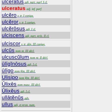
ulceratus
adj. part. parf. I cl.
ulceratus
adj. inf. parf.
ulcĕro
v. tr. I conjug.
ulcĕror
v. tr. I conjug.
ulcĕrōsus
adj. I cl.
ulciscens
adj. part. prés. II cl.
ulciscor
v. tr. dép. III conjug.
ulcŭs
nom nt. III décl.
ulcuscŭlum
nom nt. II décl.
ūlīgĭnōsus
adj. I cl.
ūlīgo
nom fém. III décl.
Ulisipo
nom fém. III décl.
Ŭlixēs
nom masc. III décl.
Ŭlixĕus
adj. I cl.
ullātĕnŭs
adv.
ullus
adj. et pron. num.