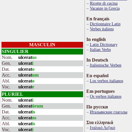
Ricette di cucina
Vacanze in Grecia
En français
Dictionnaire Latin
Verbes italiens
In english
MASCULIN
Latin Dictionary
Italian Verbs
SINGULIER
Nom.
ulcerat
us
In Deutsch
Gen.
ulcerat
i
Italienische Verben
Dat.
ulcerat
o
Acc.
ulcerat
um
En español
Abl.
ulcerat
o
Los verbos italianos
Voc.
ulcerat
e
Em portugues
PLURIEL
Os verbos italianos
Nom.
ulcerat
i
Gen.
ulcerat
ōrum
По русски
Dat.
ulcerat
is
Итальянские глаголы
Acc.
ulcerat
os
Στα ελληνικά
Abl.
ulcerat
is
Ιταλικό Λεξικό
Voc.
ulcerat
i