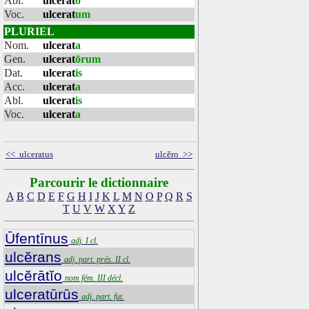
Abl.
ulcerat
o
Voc.
ulcerat
um
PLURIEL
Nom.
ulcerat
a
Gen.
ulcerat
ōrum
Dat.
ulcerat
is
Acc.
ulcerat
a
Abl.
ulcerat
is
Voc.
ulcerat
a
<< ulceratus
ulcĕro >>
Parcourir le dictionnaire
A
B
C
D
E
F
G
H
I
J
K
L
M
N
O
P
Q
R
S
T
U
V
W
X
Y
Z
Ūfentīnus
adj. I cl.
ulcĕrans
adj. part. prés. II cl.
ulcĕrātĭo
nom fém. III décl.
ulceratūrūs
adj. part. fut.