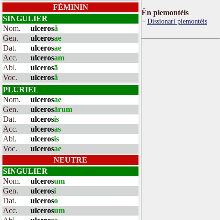
FÉMININ
Ën piemontèis
SINGULIER
Dissionari piemontèis
Nom.
ulceros
ă
Gen.
ulceros
ae
Dat.
ulceros
ae
Acc.
ulceros
am
Abl.
ulceros
ā
Voc.
ulceros
ă
PLURIEL
Nom.
ulceros
ae
Gen.
ulceros
ārum
Dat.
ulceros
is
Acc.
ulceros
as
Abl.
ulceros
is
Voc.
ulceros
ae
NEUTRE
SINGULIER
Nom.
ulceros
um
Gen.
ulceros
i
Dat.
ulceros
o
Acc.
ulceros
um