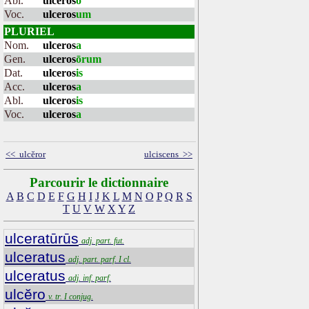
Abl.
ulceros
o
Voc.
ulceros
um
PLURIEL
Nom.
ulceros
a
Gen.
ulceros
ōrum
Dat.
ulceros
is
Acc.
ulceros
a
Abl.
ulceros
is
Voc.
ulceros
a
<< ulcĕror
ulciscens >>
Parcourir le dictionnaire
A
B
C
D
E
F
G
H
I
J
K
L
M
N
O
P
Q
R
S
T
U
V
W
X
Y
Z
ulceratūrūs
adj. part. fut.
ulceratus
adj. part. parf. I cl.
ulceratus
adj. inf. parf.
ulcĕro
v. tr. I conjug.