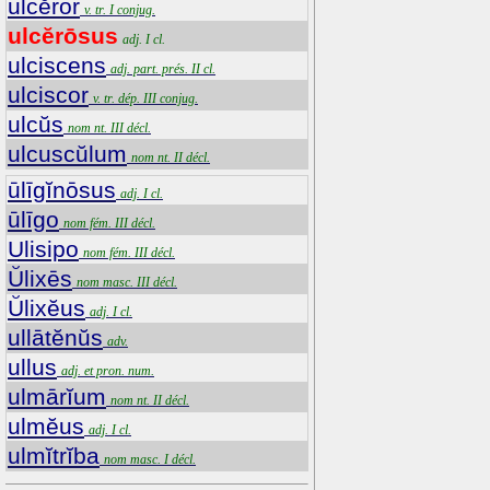
ulcĕror
v. tr. I conjug.
ulcĕrōsus
adj. I cl.
ulciscens
adj. part. prés. II cl.
ulciscor
v. tr. dép. III conjug.
ulcŭs
nom nt. III décl.
ulcuscŭlum
nom nt. II décl.
ūlīgĭnōsus
adj. I cl.
ūlīgo
nom fém. III décl.
Ulisipo
nom fém. III décl.
Ŭlixēs
nom masc. III décl.
Ŭlixĕus
adj. I cl.
ullātĕnŭs
adv.
ullus
adj. et pron. num.
ulmārĭum
nom nt. II décl.
ulmĕus
adj. I cl.
ulmĭtrĭba
nom masc. I décl.