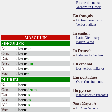
Ricette di cucina
Vacanze in Grecia
En français
Dictionnaire Latin
Verbes italiens
In english
MASCULIN
Latin Dictionary
Italian Verbs
SINGULIER
Nom.
ulceros
us
In Deutsch
Gen.
ulceros
i
Italienische Verben
Dat.
ulceros
o
Acc.
ulceros
um
En español
Abl.
ulceros
o
Los verbos italianos
Voc.
ulceros
e
Em portugues
PLURIEL
Os verbos italianos
Nom.
ulceros
i
Gen.
ulceros
ōrum
По русски
Dat.
ulceros
is
Итальянские глаголы
Acc.
ulceros
os
Στα ελληνικά
Abl.
ulceros
is
Ιταλικό Λεξικό
Voc.
ulceros
i