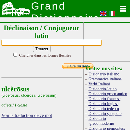
Grand
Dictionnaire
Déclinaison / Conjugueur
Latin
latin
Chercher dans les formes fléchies
Visitez nos sites:
Dizionario italiano
Grammatica italiana
Verbi Italiani
ulcĕrōsus
Dizionario-latino
Dizionario greco antico
(ulcerosus, ulcerosă, ulcerosum)
Dizionario francese
Dizionario inglese
adjectif I classe
Dizionario tedesco
Dizionario spagnolo
Voir la traduction de ce mot
Dizionario
greco moderno
Dizionario piemontese