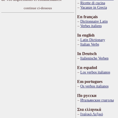
Ricette di cucina
Vacanze in Grecia
continue ci-dessous
En français
Dictionnaire Latin
Verbes italiens
In english
Latin Dictionary
Italian Verbs
In Deutsch
Italienische Verben
En español
Los verbos italianos
Em portugues
Os verbos italianos
По русски
Итальянские глаголы
Στα ελληνικά
Ιταλικό Λεξικό