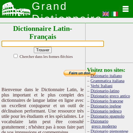
Grand
Dictionnaire
Dictionnaire Latin-
Latin
Français
Chercher dans les formes fléchies
Visitez nos sites:
Dizionario italiano
Grammatica italiana
Verbi Italiani
Bienvenue dans le Dictionnaire Latin, le
Dizionario-latino
plus important et le plus complet des
Dizionario greco antico
dictionnaires de langue latine en ligne avec
Dizionario francese
un excellent conjugueur et un outil de
Dizionario inglese
déclinaison performant. Une ressource très
Dizionario tedesco
utile pour les étudiants et les spécialistes. Le
Dizionario spagnolo
Dizionario
vocabulaire latin peut être consulté
greco moderno
gratuitement ; n'hésitez pas à nous faire part
Dizionario piemontese
de vos impressions et commentaires.