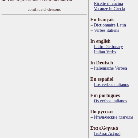
Ricette di cucina
Vacanze in Grecia
continue ci-dessous
En français
Dictionnaire Latin
Verbes italiens
In english
Latin Dictionary
Italian Verbs
In Deutsch
Italienische Verben
En español
Los verbos italianos
Em portugues
Os verbos italianos
По русски
Итальянские глаголы
Στα ελληνικά
Ιταλικό Λεξικό