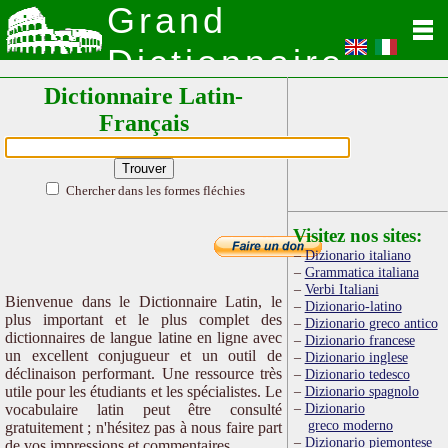
Grand
Dictionnaire
Dictionnaire Latin-
Latin
Français
Chercher dans les formes fléchies
Visitez nos sites:
Dizionario italiano
Grammatica italiana
Verbi Italiani
Bienvenue dans le Dictionnaire Latin, le
Dizionario-latino
plus important et le plus complet des
Dizionario greco antico
dictionnaires de langue latine en ligne avec
Dizionario francese
un excellent conjugueur et un outil de
Dizionario inglese
déclinaison performant. Une ressource très
Dizionario tedesco
utile pour les étudiants et les spécialistes. Le
Dizionario spagnolo
Dizionario
vocabulaire latin peut être consulté
greco moderno
gratuitement ; n'hésitez pas à nous faire part
Dizionario piemontese
de vos impressions et commentaires.