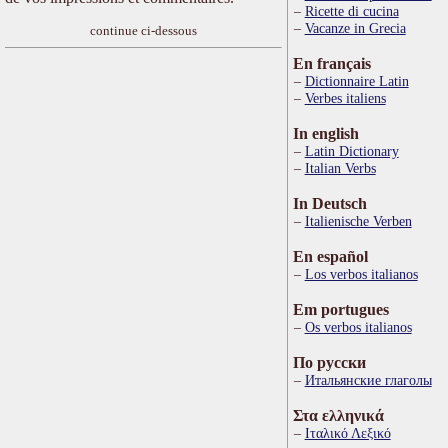
Ricette di cucina
Vacanze in Grecia
continue ci-dessous
En français
Dictionnaire Latin
Verbes italiens
In english
Latin Dictionary
Italian Verbs
In Deutsch
Italienische Verben
En español
Los verbos italianos
Em portugues
Os verbos italianos
По русски
Итальянские глаголы
Στα ελληνικά
Ιταλικό Λεξικό