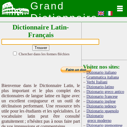
Grand
Dictionnaire
Dictionnaire Latin-
Latin
Français
Chercher dans les formes fléchies
Visitez nos sites:
Dizionario italiano
Grammatica italiana
Verbi Italiani
Bienvenue dans le Dictionnaire Latin, le
Dizionario-latino
plus important et le plus complet des
Dizionario greco antico
dictionnaires de langue latine en ligne avec
Dizionario francese
un excellent conjugueur et un outil de
Dizionario inglese
déclinaison performant. Une ressource très
Dizionario tedesco
utile pour les étudiants et les spécialistes. Le
Dizionario spagnolo
Dizionario
vocabulaire latin peut être consulté
greco moderno
gratuitement ; n'hésitez pas à nous faire part
Dizionario piemontese
de vos impressions et commentaires.