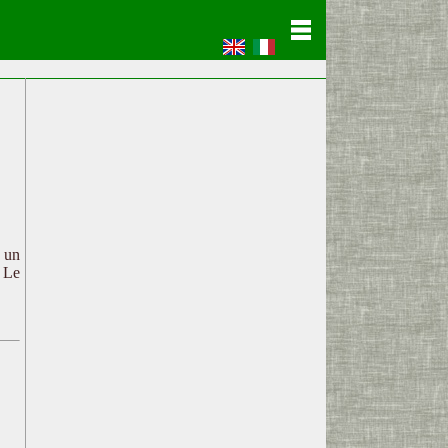
c un
. Le