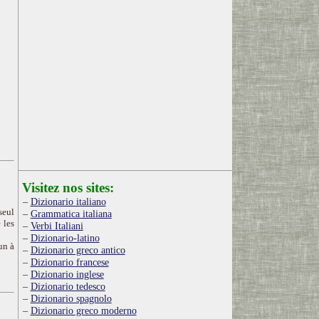
Visitez nos sites:
Dizionario italiano
seul
Grammatica italiana
 les
Verbi Italiani
Dizionario-latino
un à
Dizionario greco antico
Dizionario francese
Dizionario inglese
Dizionario tedesco
Dizionario spagnolo
Dizionario greco moderno