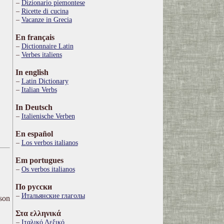
Dizionario piemontese
Ricette di cucina
Vacanze in Grecia
En français
Dictionnaire Latin
Verbes italiens
In english
Latin Dictionary
Italian Verbs
In Deutsch
Italienische Verben
En español
Los verbos italianos
Em portugues
Os verbos italianos
По русски
Итальянские глаголы
ison
Στα ελληνικά
Ιταλικό Λεξικό