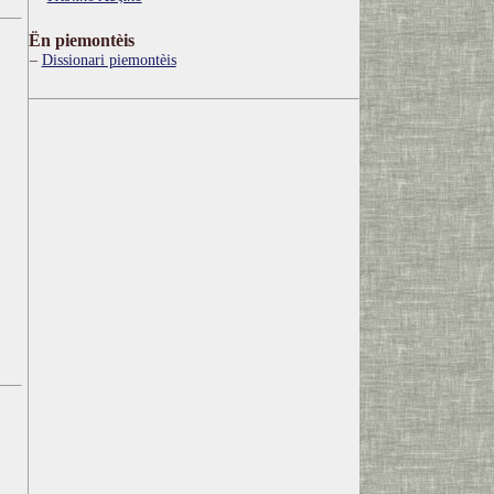
Ën piemontèis
Dissionari piemontèis