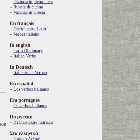
Dizionario piemontese
Ricette di cucina
Vacanze in Grecia
En français
Dictionnaire Latin
Verbes italiens
In english
Latin Dictionary
Italian Verbs
In Deutsch
Italienische Verben
En español
Los verbos italianos
Em portugues
Os verbos italianos
По русски
Итальянские глаголы
ison
Στα ελληνικά
Ιταλικό Λεξικό