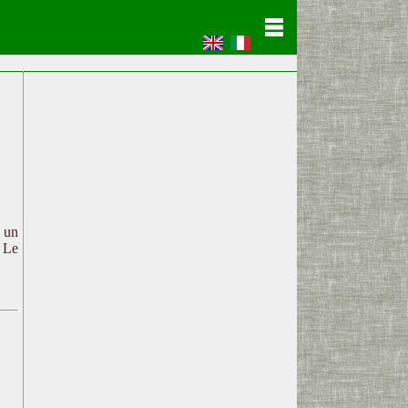
c un
. Le