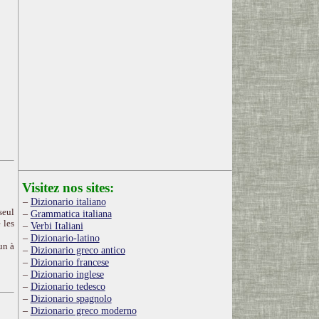
Visitez nos sites:
Dizionario italiano
seul
Grammatica italiana
 les
Verbi Italiani
Dizionario-latino
un à
Dizionario greco antico
Dizionario francese
Dizionario inglese
Dizionario tedesco
Dizionario spagnolo
Dizionario greco moderno