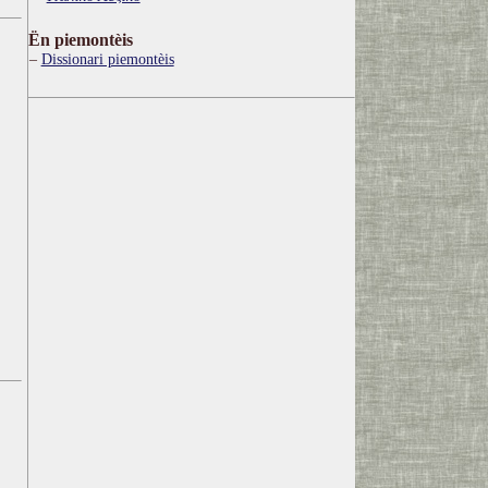
Ën piemontèis
Dissionari piemontèis