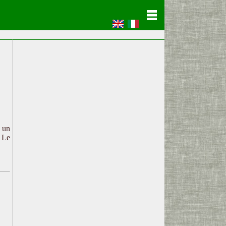
c un
. Le