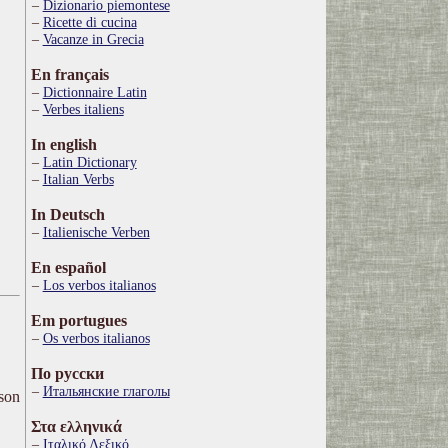
Dizionario piemontese
Ricette di cucina
Vacanze in Grecia
En français
Dictionnaire Latin
Verbes italiens
In english
Latin Dictionary
Italian Verbs
In Deutsch
Italienische Verben
En español
Los verbos italianos
Em portugues
Os verbos italianos
По русски
Итальянские глаголы
ison
Στα ελληνικά
Ιταλικό Λεξικό