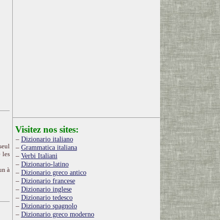
Visitez nos sites:
Dizionario italiano
seul
Grammatica italiana
 les
Verbi Italiani
Dizionario-latino
un à
Dizionario greco antico
Dizionario francese
Dizionario inglese
Dizionario tedesco
Dizionario spagnolo
Dizionario greco moderno