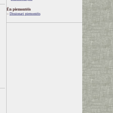
Ën piemontèis
Dissionari piemontèis