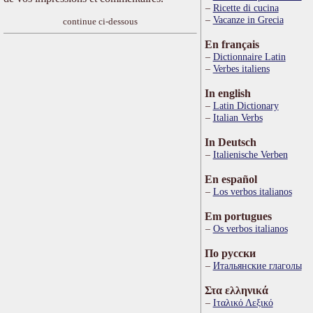
Ricette di cucina
Vacanze in Grecia
continue ci-dessous
En français
Dictionnaire Latin
Verbes italiens
In english
Latin Dictionary
Italian Verbs
In Deutsch
Italienische Verben
En español
Los verbos italianos
Em portugues
Os verbos italianos
По русски
Итальянские глаголы
Στα ελληνικά
Ιταλικό Λεξικό