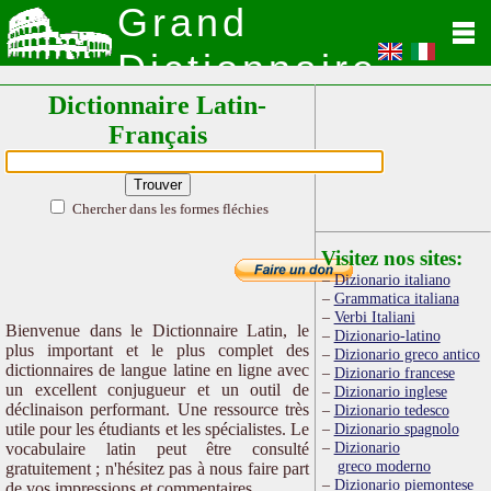
Grand
Dictionnaire
Dictionnaire Latin-
Latin
Français
Chercher dans les formes fléchies
Visitez nos sites:
Dizionario italiano
Grammatica italiana
Verbi Italiani
Bienvenue dans le Dictionnaire Latin, le
Dizionario-latino
plus important et le plus complet des
Dizionario greco antico
dictionnaires de langue latine en ligne avec
Dizionario francese
un excellent conjugueur et un outil de
Dizionario inglese
déclinaison performant. Une ressource très
Dizionario tedesco
utile pour les étudiants et les spécialistes. Le
Dizionario spagnolo
Dizionario
vocabulaire latin peut être consulté
greco moderno
gratuitement ; n'hésitez pas à nous faire part
Dizionario piemontese
de vos impressions et commentaires.