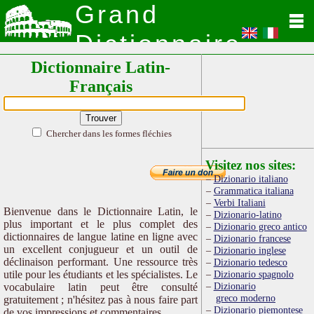
Grand
Dictionnaire
Dictionnaire Latin-
Latin
Français
Chercher dans les formes fléchies
Visitez nos sites:
Dizionario italiano
Grammatica italiana
Verbi Italiani
Bienvenue dans le Dictionnaire Latin, le
Dizionario-latino
plus important et le plus complet des
Dizionario greco antico
dictionnaires de langue latine en ligne avec
Dizionario francese
un excellent conjugueur et un outil de
Dizionario inglese
déclinaison performant. Une ressource très
Dizionario tedesco
utile pour les étudiants et les spécialistes. Le
Dizionario spagnolo
Dizionario
vocabulaire latin peut être consulté
greco moderno
gratuitement ; n'hésitez pas à nous faire part
Dizionario piemontese
de vos impressions et commentaires.