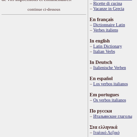
Ricette di cucina
Vacanze in Grecia
continue ci-dessous
En français
Dictionnaire Latin
Verbes italiens
In english
Latin Dictionary
Italian Verbs
In Deutsch
Italienische Verben
En español
Los verbos italianos
Em portugues
Os verbos italianos
По русски
Итальянские глаголы
Στα ελληνικά
Ιταλικό Λεξικό