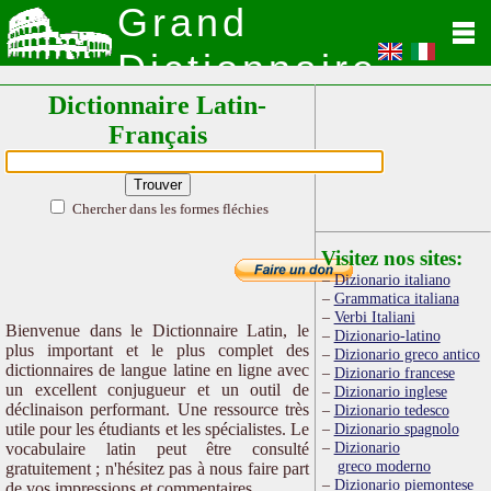
Grand
Dictionnaire
Dictionnaire Latin-
Latin
Français
Chercher dans les formes fléchies
Visitez nos sites:
Dizionario italiano
Grammatica italiana
Verbi Italiani
Bienvenue dans le Dictionnaire Latin, le
Dizionario-latino
plus important et le plus complet des
Dizionario greco antico
dictionnaires de langue latine en ligne avec
Dizionario francese
un excellent conjugueur et un outil de
Dizionario inglese
déclinaison performant. Une ressource très
Dizionario tedesco
utile pour les étudiants et les spécialistes. Le
Dizionario spagnolo
Dizionario
vocabulaire latin peut être consulté
greco moderno
gratuitement ; n'hésitez pas à nous faire part
Dizionario piemontese
de vos impressions et commentaires.