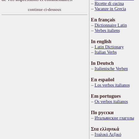
Ricette di cucina
Vacanze in Grecia
continue ci-dessous
En français
Dictionnaire Latin
Verbes italiens
In english
Latin Dictionary
Italian Verbs
In Deutsch
Italienische Verben
En español
Los verbos italianos
Em portugues
Os verbos italianos
По русски
Итальянские глаголы
Στα ελληνικά
Ιταλικό Λεξικό