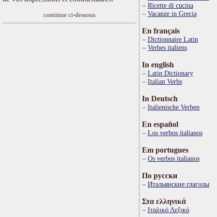
Ricette di cucina
Vacanze in Grecia
continue ci-dessous
En français
Dictionnaire Latin
Verbes italiens
In english
Latin Dictionary
Italian Verbs
In Deutsch
Italienische Verben
En español
Los verbos italianos
Em portugues
Os verbos italianos
По русски
Итальянские глаголы
Στα ελληνικά
Ιταλικό Λεξικό