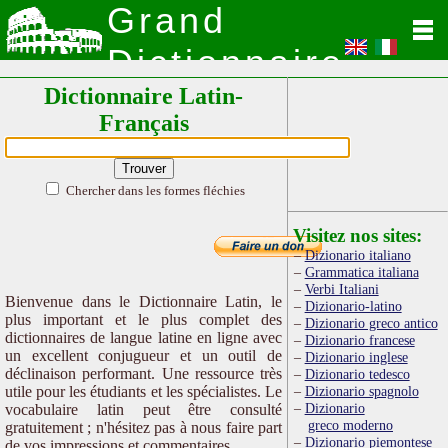
Grand
Dictionnaire
Dictionnaire Latin-
Latin
Français
Chercher dans les formes fléchies
Visitez nos sites:
Dizionario italiano
Grammatica italiana
Verbi Italiani
Bienvenue dans le Dictionnaire Latin, le
Dizionario-latino
plus important et le plus complet des
Dizionario greco antico
dictionnaires de langue latine en ligne avec
Dizionario francese
un excellent conjugueur et un outil de
Dizionario inglese
déclinaison performant. Une ressource très
Dizionario tedesco
utile pour les étudiants et les spécialistes. Le
Dizionario spagnolo
Dizionario
vocabulaire latin peut être consulté
greco moderno
gratuitement ; n'hésitez pas à nous faire part
Dizionario piemontese
de vos impressions et commentaires.