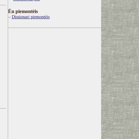
Ën piemontèis
Dissionari piemontèis