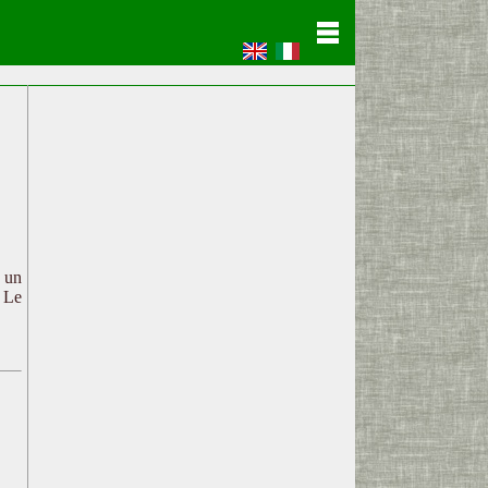
c un
. Le