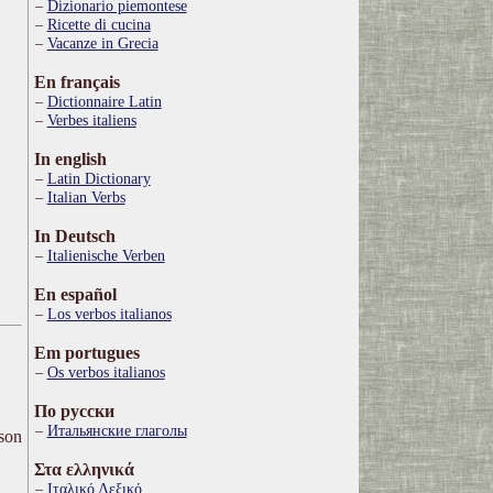
Dizionario piemontese
Ricette di cucina
Vacanze in Grecia
En français
Dictionnaire Latin
Verbes italiens
In english
Latin Dictionary
Italian Verbs
In Deutsch
Italienische Verben
En español
Los verbos italianos
Em portugues
Os verbos italianos
По русски
Итальянские глаголы
ison
Στα ελληνικά
Ιταλικό Λεξικό