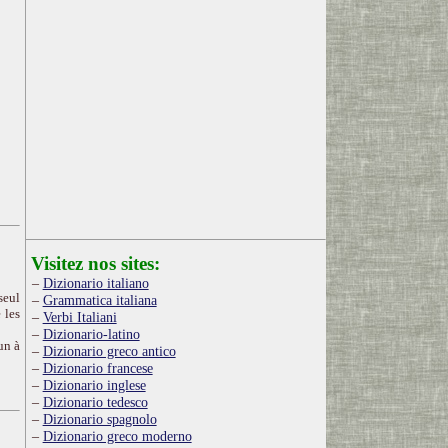
Visitez nos sites:
Dizionario italiano
seul
Grammatica italiana
 les
Verbi Italiani
Dizionario-latino
un à
Dizionario greco antico
Dizionario francese
Dizionario inglese
Dizionario tedesco
Dizionario spagnolo
Dizionario greco moderno