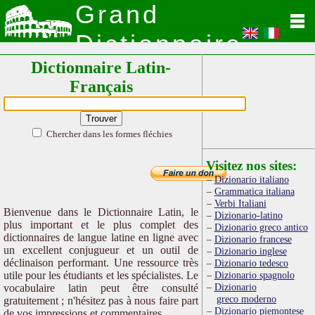
Grand
Dictionnaire
Dictionnaire Latin-
Latin
Français
Chercher dans les formes fléchies
Visitez nos sites:
Dizionario italiano
Grammatica italiana
Verbi Italiani
Bienvenue dans le Dictionnaire Latin, le
Dizionario-latino
plus important et le plus complet des
Dizionario greco antico
dictionnaires de langue latine en ligne avec
Dizionario francese
un excellent conjugueur et un outil de
Dizionario inglese
déclinaison performant. Une ressource très
Dizionario tedesco
utile pour les étudiants et les spécialistes. Le
Dizionario spagnolo
Dizionario
vocabulaire latin peut être consulté
greco moderno
gratuitement ; n'hésitez pas à nous faire part
Dizionario piemontese
de vos impressions et commentaires.