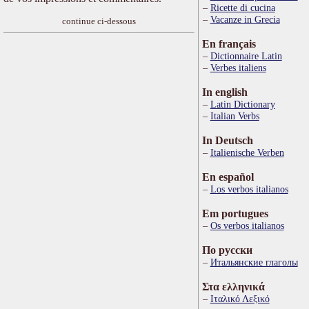
Ricette di cucina
Vacanze in Grecia
continue ci-dessous
En français
Dictionnaire Latin
Verbes italiens
In english
Latin Dictionary
Italian Verbs
In Deutsch
Italienische Verben
En español
Los verbos italianos
Em portugues
Os verbos italianos
По русски
Итальянские глаголы
Στα ελληνικά
Ιταλικό Λεξικό