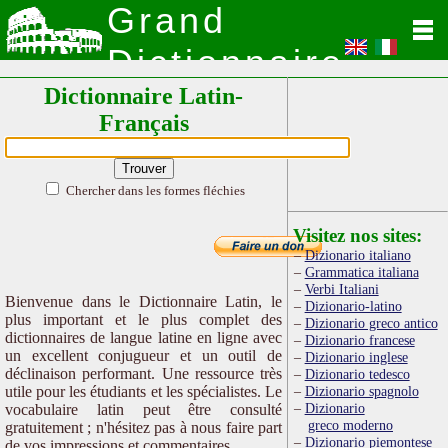
Grand
Dictionnaire
Dictionnaire Latin-
Latin
Français
Chercher dans les formes fléchies
Visitez nos sites:
Dizionario italiano
Grammatica italiana
Verbi Italiani
Bienvenue dans le Dictionnaire Latin, le
Dizionario-latino
plus important et le plus complet des
Dizionario greco antico
dictionnaires de langue latine en ligne avec
Dizionario francese
un excellent conjugueur et un outil de
Dizionario inglese
déclinaison performant. Une ressource très
Dizionario tedesco
utile pour les étudiants et les spécialistes. Le
Dizionario spagnolo
Dizionario
vocabulaire latin peut être consulté
greco moderno
gratuitement ; n'hésitez pas à nous faire part
Dizionario piemontese
de vos impressions et commentaires.