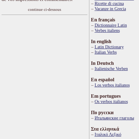
Ricette di cucina
Vacanze in Grecia
continue ci-dessous
En français
Dictionnaire Latin
Verbes italiens
In english
Latin Dictionary
Italian Verbs
In Deutsch
Italienische Verben
En español
Los verbos italianos
Em portugues
Os verbos italianos
По русски
Итальянские глаголы
Στα ελληνικά
Ιταλικό Λεξικό