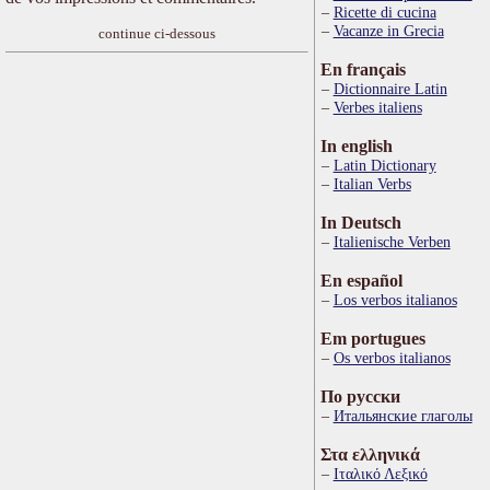
Ricette di cucina
Vacanze in Grecia
continue ci-dessous
En français
Dictionnaire Latin
Verbes italiens
In english
Latin Dictionary
Italian Verbs
In Deutsch
Italienische Verben
En español
Los verbos italianos
Em portugues
Os verbos italianos
По русски
Итальянские глаголы
Στα ελληνικά
Ιταλικό Λεξικό