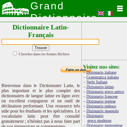
Grand
Dictionnaire
Dictionnaire Latin-
Latin
Français
Chercher dans les formes fléchies
Visitez nos sites:
Dizionario italiano
Grammatica italiana
Verbi Italiani
Bienvenue dans le Dictionnaire Latin, le
Dizionario-latino
plus important et le plus complet des
Dizionario greco antico
dictionnaires de langue latine en ligne avec
Dizionario francese
un excellent conjugueur et un outil de
Dizionario inglese
déclinaison performant. Une ressource très
Dizionario tedesco
utile pour les étudiants et les spécialistes. Le
Dizionario spagnolo
Dizionario
vocabulaire latin peut être consulté
greco moderno
gratuitement ; n'hésitez pas à nous faire part
Dizionario piemontese
de vos impressions et commentaires.