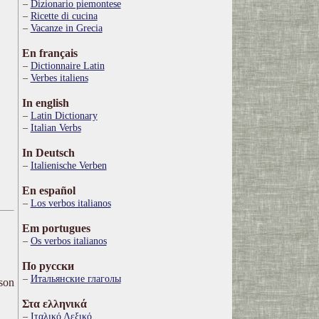
Dizionario piemontese
Ricette di cucina
Vacanze in Grecia
En français
Dictionnaire Latin
Verbes italiens
In english
Latin Dictionary
Italian Verbs
In Deutsch
Italienische Verben
En español
Los verbos italianos
Em portugues
Os verbos italianos
По русски
Итальянские глаголы
ison
Στα ελληνικά
Ιταλικό Λεξικό