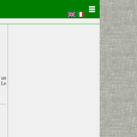
c un
. Le