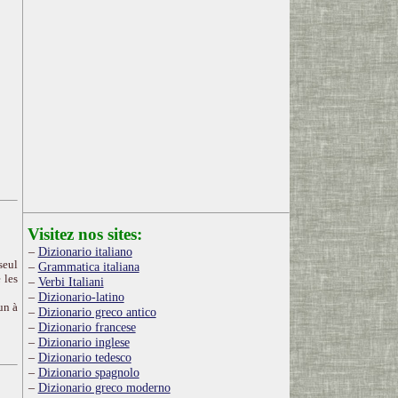
Visitez nos sites:
Dizionario italiano
seul
Grammatica italiana
 les
Verbi Italiani
Dizionario-latino
un à
Dizionario greco antico
Dizionario francese
Dizionario inglese
Dizionario tedesco
Dizionario spagnolo
Dizionario greco moderno