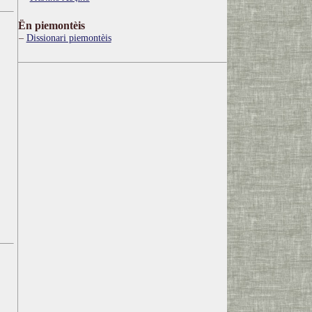
Ën piemontèis
Dissionari piemontèis