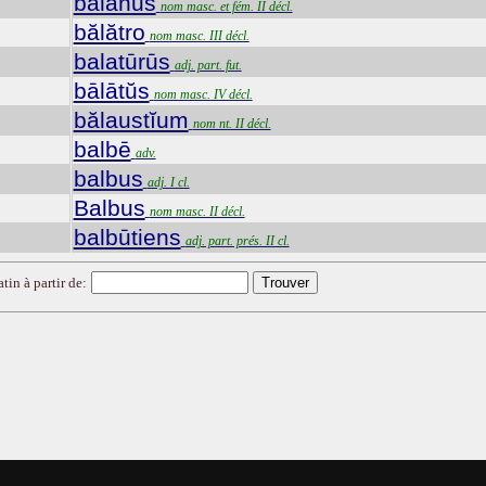
bălănus
nom masc. et fém. II décl.
bălătro
nom masc. III décl.
balatūrūs
adj. part. fut.
bālātŭs
nom masc. IV décl.
bălaustĭum
nom nt. II décl.
balbē
adv.
balbus
adj. I cl.
Balbus
nom masc. II décl.
balbūtiens
adj. part. prés. II cl.
tin à partir de: