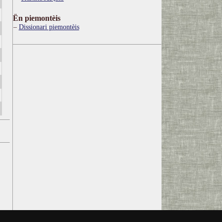
Ën piemontèis
Dissionari piemontèis