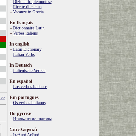
Dizionario piemontese
Ricette di cucina
Vacanze in Grecia
En français
Dictionnaire Latin
Verbes italiens
In english
Latin Dictionary
Italian Verbs
In Deutsch
Italienische Verben
En español
Los verbos italianos
Em portugues
 >>
Os verbos italianos
По русски
Итальянские глаголы
Στα ελληνικά
Ιταλικό Λεξικό