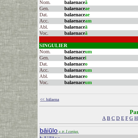
Nom.
balaenace
ă
Gen.
balaenace
ae
Dat.
balaenace
ae
Acc.
balaenace
am
Abl.
balaenace
ā
Voc.
balaenace
ă
SINGULIER
Nom.
balaenace
um
Gen.
balaenace
i
Dat.
balaenace
o
Acc.
balaenace
um
Abl.
balaenace
o
Voc.
balaenace
um
<< bālaena
Par
A
B
C
D
E
F
G
H
bāiŭlo
v. tr. I conjug.