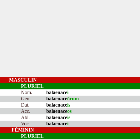
MASCULIN
PLURIEL
Nom.
balaenace
i
Gen.
balaenace
ōrum
Dat.
balaenace
is
Acc.
balaenace
os
Abl.
balaenace
is
Voc.
balaenace
i
FÉMININ
PLURIEL