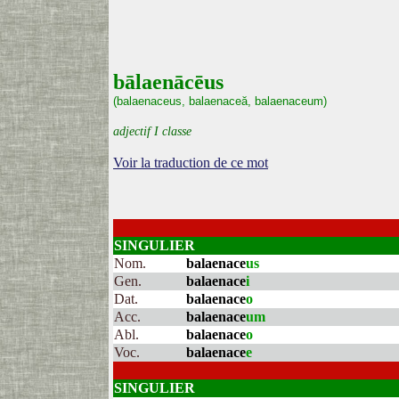
bālaenācēus
(balaenaceus, balaenaceă, balaenaceum)
adjectif I classe
Voir la traduction de ce mot
SINGULIER
Nom.
balaenace
us
Gen.
balaenace
i
Dat.
balaenace
o
Acc.
balaenace
um
Abl.
balaenace
o
Voc.
balaenace
e
SINGULIER