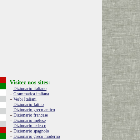
Visitez nos sites:
Dizionario italiano
Grammatica italiana
Verbi Italiani
Dizionario-latino
Dizionario greco antico
Dizionario francese
Dizionario inglese
Dizionario tedesco
Dizionario spagnolo
Dizionario greco moderno