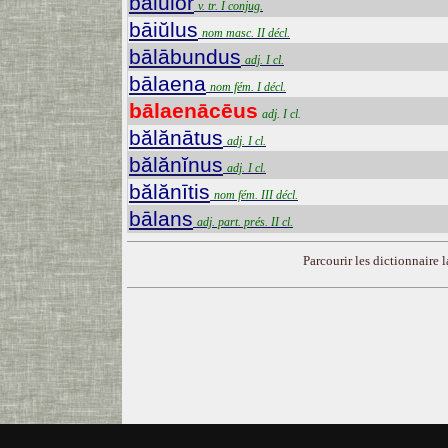
bāiŭlor
v. tr. I conjug.
bāiŭlus
nom masc. II décl.
bālābundus
adj. I cl.
bālaena
nom fém. I décl.
bālaenācēus
adj. I cl.
bălănātus
adj. I cl.
bălănĭnus
adj. I cl.
bălănītis
nom fém. III décl.
bālans
adj. part. prés. II cl.
Parcourir les dictionnaire la