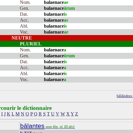
Nom.
balaenace
ae
Gen.
balaenace
ārum
Dat.
balaenace
is
Acc.
balaenace
as
Abl.
balaenace
is
Voc.
balaenace
ae
NEUTRE
PLURIEL
Nom.
balaenace
a
Gen.
balaenace
ōrum
Dat.
balaenace
is
Acc.
balaenace
a
Abl.
balaenace
is
Voc.
balaenace
a
bălănātus
courir le dictionnaire
I
J
K
L
M
N
O
P
Q
R
S
T
U
V
W
X
Y
Z
bālantes
nom fém. pl. III décl.