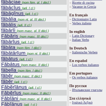
făbāciae
(nom fém. pl. I décl.)
Ricette di cucina
făbācĭus
Vacanze in Grecia
(adj. I cl.)
făbāgĭnus
(adj. I cl.)
En français
făbālia
Dictionnaire Latin
(nom nt. pl. III décl.)
Verbes italiens
făbālis
(adj. II cl.)
făbārĭi
(nom masc. pl. II décl.)
In english
Făbăris
Latin Dictionary
(nom masc. III décl.)
Italian Verbs
făbārĭus
(adj. I cl.)
făbāta
(nom fém. I décl.)
In Deutsch
făbātārĭum
Italienische Verben
(nom nt. II décl.)
făbātus
(adj. I cl.)
En español
Făbātus
Los verbos italianos
(nom masc. II décl.)
fābella
(nom fém. I décl.)
Em portugues
făbĕr
(nom masc. II décl.)
Os verbos italianos
făbĕr
(adj. I cl.)
По русски
Făbĕrĭānus
(adj. I cl.)
Итальянские глаголы
Făbĕrĭus
(nom masc. II décl.)
Făbĭāni
Στα ελληνικά
(nom masc. pl. II décl.)
Ιταλικό Λεξικό
Făbĭānus
(adj. I cl.)