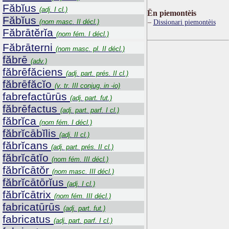
Făbĭus
(adj. I cl.)
Ën piemontèis
Făbĭus
(nom masc. II décl.)
Dissionari piemontèis
Făbrātĕrĭa
(nom fém. I décl.)
Făbrāterni
(nom masc. pl. II décl.)
făbrē
(adv.)
făbrēfăciens
(adj. part. prés. II cl.)
făbrēfăcĭo
(v. tr. III conjug. in -io)
fabrefactūrūs
(adj. part. fut.)
făbrēfactus
(adj. part. parf. I cl.)
făbrĭca
(nom fém. I décl.)
făbrĭcābĭlis
(adj. II cl.)
făbrĭcans
(adj. part. prés. II cl.)
făbrĭcātĭo
(nom fém. III décl.)
făbrĭcātŏr
(nom masc. III décl.)
făbrĭcātōrĭus
(adj. I cl.)
făbrĭcātrix
(nom fém. III décl.)
fabricatūrūs
(adj. part. fut.)
fabricatus
(adj. part. parf. I cl.)