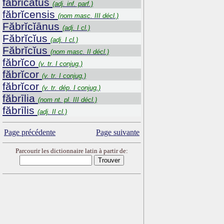
fabricatus
(adj. inf. parf.)
făbrĭcensis
(nom masc. III décl.)
Făbrĭcĭānus
(adj. I cl.)
Făbrĭcĭus
(adj. I cl.)
Făbrĭcĭus
(nom masc. II décl.)
făbrĭco
(v. tr. I conjug.)
făbrĭcor
(v. tr. I conjug.)
făbrĭcor
(v. tr. dép. I conjug.)
făbrīlia
(nom nt. pl. III décl.)
făbrīlis
(adj. II cl.)
Page précédente
Page suivante
Parcourir les dictionnaire latin à partir de: