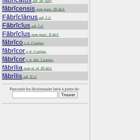
adj. inf. parf.
făbrĭcensis
nom masc. III décl.
Făbrĭcĭānus
adj. I cl.
Făbrĭcĭus
adj. I cl.
Făbrĭcĭus
nom masc. II décl.
făbrĭco
v. tr. I conjug.
făbrĭcor
v. tr. I conjug.
făbrĭcor
v. tr. dép. I conjug.
făbrīlia
nom nt. pl. III décl.
făbrīlis
adj. II cl.
Parcourir les dictionnaire latin à partir de: