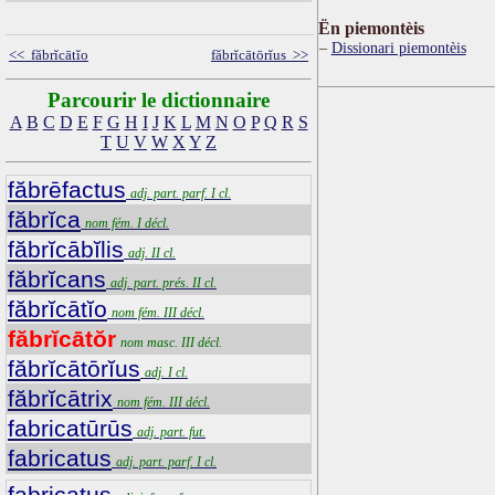
Ën piemontèis
Dissionari piemontèis
<< făbrĭcātĭo
făbrĭcātōrĭus >>
Parcourir le dictionnaire
A
B
C
D
E
F
G
H
I
J
K
L
M
N
O
P
Q
R
S
T
U
V
W
X
Y
Z
făbrēfactus
adj. part. parf. I cl.
făbrĭca
nom fém. I décl.
făbrĭcābĭlis
adj. II cl.
făbrĭcans
adj. part. prés. II cl.
făbrĭcātĭo
nom fém. III décl.
făbrĭcātŏr
nom masc. III décl.
făbrĭcātōrĭus
adj. I cl.
făbrĭcātrix
nom fém. III décl.
fabricatūrūs
adj. part. fut.
fabricatus
adj. part. parf. I cl.
fabricatus