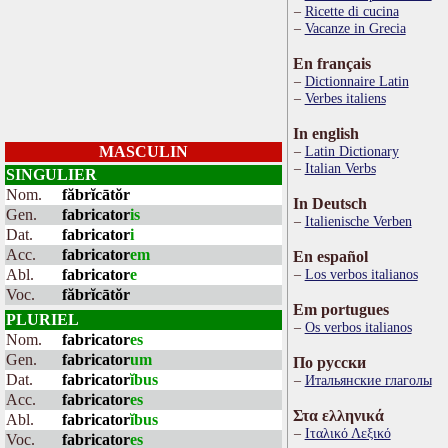
Ricette di cucina
Vacanze in Grecia
En français
Dictionnaire Latin
Verbes italiens
In english
MASCULIN
Latin Dictionary
Italian Verbs
SINGULIER
Nom.
făbrĭcātŏr
In Deutsch
Gen.
fabricator
is
Italienische Verben
Dat.
fabricator
i
Acc.
fabricator
em
En español
Abl.
fabricator
e
Los verbos italianos
Voc.
făbrĭcātŏr
Em portugues
PLURIEL
Os verbos italianos
Nom.
fabricator
es
Gen.
fabricator
um
По русски
Dat.
fabricator
ĭbus
Итальянские глаголы
Acc.
fabricator
es
Στα ελληνικά
Abl.
fabricator
ĭbus
Ιταλικό Λεξικό
Voc.
fabricator
es