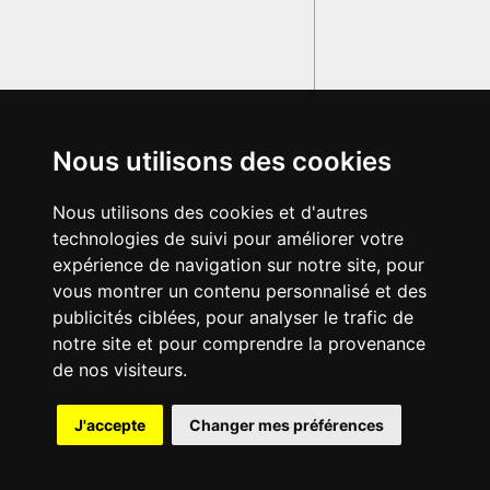
Nous utilisons des cookies
Nous utilisons des cookies et d'autres
technologies de suivi pour améliorer votre
expérience de navigation sur notre site, pour
vous montrer un contenu personnalisé et des
publicités ciblées, pour analyser le trafic de
notre site et pour comprendre la provenance
de nos visiteurs.
{{ID:FABRICATOR100}}
J'accepte
Changer mes préférences
---CACHE---
© 2003-2029 - Tous droits réservés - Olivetti Media Communication
GRAND DICTIONNAIRE LATIN OLIVETTI
par M. Enrico
Olivetti et Mme Francesca Olivetti