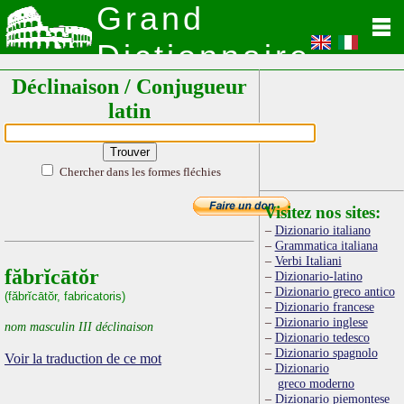
Grand
Dictionnaire
Déclinaison / Conjugueur
Latin
latin
Chercher dans les formes fléchies
Visitez nos sites:
Dizionario italiano
Grammatica italiana
Verbi Italiani
făbrĭcātŏr
Dizionario-latino
Dizionario greco antico
(făbrĭcātŏr, fabricatoris)
Dizionario francese
Dizionario inglese
nom masculin III déclinaison
Dizionario tedesco
Dizionario spagnolo
Voir la traduction de ce mot
Dizionario
greco moderno
Dizionario piemontese