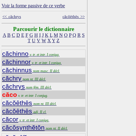
Voir la forme passive de ce verbe
<< căchrys
căcŏēthēs >>
Parcourir le dictionnaire
A
B
C
D
E
F
G
H
I
J
K
L
M
N
O
P
Q
R
S
T
U
V
W
X
Y
Z
căchinno
v. tr. et intr. I conjug.
căchinnor
v. tr. et intr. I conjug.
căchinnus
nom masc. II décl.
căchry
nom nt. III décl.
căchrys
nom fém. III décl.
căco
v. tr. et intr. I conjug.
căcŏēthēs
nom nt. III décl.
căcŏēthēs
adj. II cl.
căcor
v. tr. et intr. I conjug.
căcŏsynthĕtŏn
nom nt. II décl.