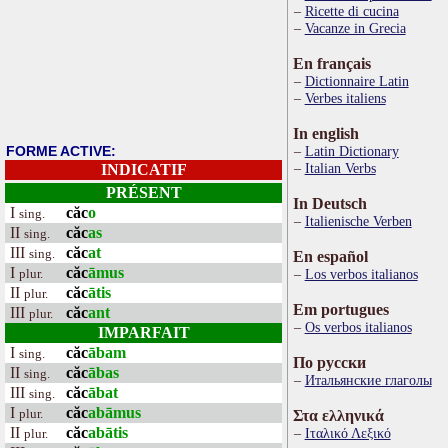
Ricette di cucina
Vacanze in Grecia
En français
Dictionnaire Latin
Verbes italiens
In english
FORME ACTIVE:
Latin Dictionary
Italian Verbs
INDICATIF
PRÉSENT
In Deutsch
I
căc
o
sing.
Italienische Verben
II
căc
as
sing.
III
căc
at
sing.
En español
I
căc
āmus
plur.
Los verbos italianos
II
căc
ātis
plur.
Em portugues
III
căc
ant
plur.
Os verbos italianos
IMPARFAIT
I
căc
ābam
sing.
По русски
II
căc
ābas
sing.
Итальянские глаголы
III
căc
ābat
sing.
I
căc
abāmus
plur.
Στα ελληνικά
II
căc
abātis
Ιταλικό Λεξικό
plur.