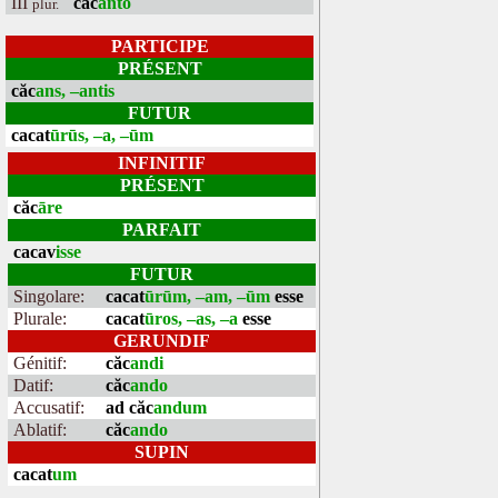
III
căc
anto
plur.
PARTICIPE
PRÉSENT
căc
ans, –antis
FUTUR
cacat
ūrūs, –a, –ūm
INFINITIF
PRÉSENT
căc
āre
PARFAIT
cacav
isse
FUTUR
Singolare:
cacat
ūrūm, –am, –ūm
esse
Plurale:
cacat
ūros, –as, –a
esse
GERUNDIF
Génitif:
căc
andi
Datif:
căc
ando
Accusatif:
ad căc
andum
Ablatif:
căc
ando
SUPIN
cacat
um