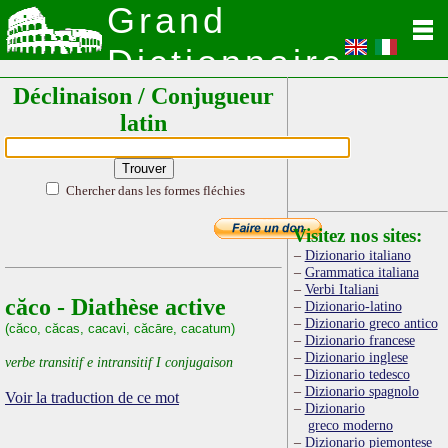
Grand
Dictionnaire
Déclinaison / Conjugueur
Latin
latin
Chercher dans les formes fléchies
Visitez nos sites:
Dizionario italiano
Grammatica italiana
Verbi Italiani
căco - Diathèse active
Dizionario-latino
Dizionario greco antico
(căco, căcas, cacavi, căcāre, cacatum)
Dizionario francese
Dizionario inglese
verbe transitif e intransitif I conjugaison
Dizionario tedesco
Dizionario spagnolo
Voir la traduction de ce mot
Dizionario
greco moderno
Dizionario piemontese