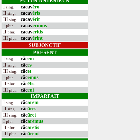
FUTUR ANTÉRIEUR
I
cacav
ĕro
sing.
II
cacav
ĕris
sing.
III
cacav
ĕrit
sing.
I
cacav
erĭmus
plur.
II
cacav
erĭtis
plur.
III
cacav
ĕrint
plur.
SUBJONCTIF
PRÉSENT
I
căc
em
sing.
II
căc
es
sing.
III
căc
et
sing.
I
căc
ēmus
plur.
II
căc
ētis
plur.
III
căc
ent
plur.
IMPARFAIT
I
căc
ārem
sing.
II
căc
āres
sing.
III
căc
āret
sing.
I
căc
arēmus
plur.
II
căc
arētis
plur.
III
căc
ārent
plur.