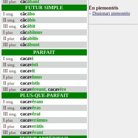
III
căc
ābant
plur.
FUTUR SIMPLE
Ën piemontèis
Dissionari piemontèis
I
căc
ābo
sing.
II
căc
ābis
sing.
III
căc
ābit
sing.
I
căc
abĭmus
plur.
II
căc
abĭtis
plur.
III
căc
ābunt
plur.
PARFAIT
I
cacav
i
sing.
II
cacav
isti
sing.
III
cacav
it
sing.
I
cacav
ĭmus
plur.
II
cacav
istis
plur.
III
cacav
ēreunt
,
cacav
ēre
plur.
PLUS-QUE-PARFAIT
I
cacav
ĕram
sing.
II
cacav
ĕras
sing.
III
cacav
ĕrat
sing.
I
cacav
erāmus
plur.
II
cacav
erātis
plur.
III
cacav
ĕrant
plur.