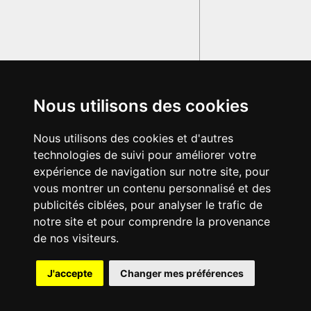
Nous utilisons des cookies
Nous utilisons des cookies et d'autres
technologies de suivi pour améliorer votre
expérience de navigation sur notre site, pour
vous montrer un contenu personnalisé et des
publicités ciblées, pour analyser le trafic de
notre site et pour comprendre la provenance
de nos visiteurs.
{{ID:CACO100}}
J'accepte
Changer mes préférences
---CACHE---
© 2003-2029 - Tous droits réservés - Olivetti Media Communication
GRAND DICTIONNAIRE LATIN OLIVETTI
par M. Enrico