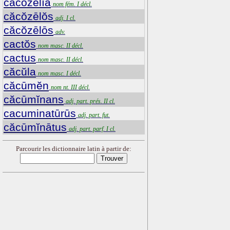
căcŏzēlĭa
nom fém. I décl.
căcŏzēlŏs
adj. I cl.
căcŏzēlōs
adv.
cactŏs
nom masc. II décl.
cactus
nom masc. II décl.
căcŭla
nom masc. I décl.
căcūmĕn
nom nt. III décl.
căcūmĭnans
adj. part. prés. II cl.
cacuminatūrūs
adj. part. fut.
căcūmĭnātus
adj. part. parf. I cl.
Parcourir les dictionnaire latin à partir de: