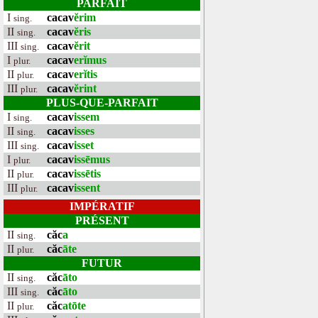
PARFAIT
I
cacav
ĕrim
sing.
II
cacav
ĕris
sing.
III
cacav
ĕrit
sing.
I
cacav
erĭmus
plur.
II
cacav
erĭtis
plur.
III
cacav
ĕrint
plur.
PLUS-QUE-PARFAIT
I
cacav
issem
sing.
II
cacav
isses
sing.
III
cacav
isset
sing.
I
cacav
issēmus
plur.
II
cacav
issētis
plur.
III
cacav
issent
plur.
IMPÉRATIF
PRÉSENT
II
căc
a
sing.
II
căc
āte
plur.
FUTUR
II
căc
āto
sing.
III
căc
āto
sing.
II
căc
atōte
plur.