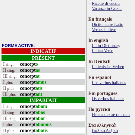
Ricette di cucina
Vacanze in Grecia
En français
Dictionnaire Latin
Verbes italiens
In english
FORME ACTIVE:
Latin Dictionary
Italian Verbs
INDICATIF
PRÉSENT
In Deutsch
I
concept
o
sing.
Italienische Verben
II
concept
as
sing.
III
concept
at
sing.
En español
I
concept
āmus
plur.
Los verbos italianos
II
concept
ātis
plur.
Em portugues
III
concept
ant
plur.
Os verbos italianos
IMPARFAIT
I
concept
ābam
sing.
По русски
II
concept
ābas
sing.
Итальянские глаголы
III
concept
ābat
sing.
I
concept
abāmus
plur.
Στα ελληνικά
II
concept
abātis
Ιταλικό Λεξικό
plur.