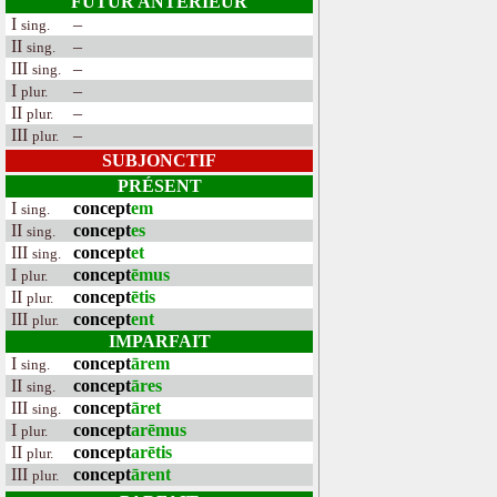
FUTUR ANTÉRIEUR
I
–
sing.
II
–
sing.
III
–
sing.
I
–
plur.
II
–
plur.
III
–
plur.
SUBJONCTIF
PRÉSENT
I
concept
em
sing.
II
concept
es
sing.
III
concept
et
sing.
I
concept
ēmus
plur.
II
concept
ētis
plur.
III
concept
ent
plur.
IMPARFAIT
I
concept
ārem
sing.
II
concept
āres
sing.
III
concept
āret
sing.
I
concept
arēmus
plur.
II
concept
arētis
plur.
III
concept
ārent
plur.