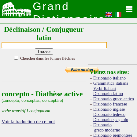
Grand
Dictionnaire
Déclinaison / Conjugueur
Latin
latin
Chercher dans les formes fléchies
Visitez nos sites:
Dizionario italiano
Grammatica italiana
Verbi Italiani
concepto - Diathèse active
Dizionario-latino
Dizionario greco antico
(concepto, conceptas, conceptāre)
Dizionario francese
Dizionario inglese
verbe transitif I conjugaison
Dizionario tedesco
Dizionario spagnolo
Voir la traduction de ce mot
Dizionario
greco moderno
Dizionario piemontese