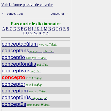
Voir la forme passive de ce verbe
<< conceptīvus
conceptor >>
Parcourir le dictionnaire
A
B
C
D
E
F
G
H
I
J
K
L
M
N
O
P
Q
R
S
T
U
V
W
X
Y
Z
conceptācŭlum
nom nt. II décl.
conceptans
adj. part. prés. II cl.
conceptĭo
nom fém. III décl.
conceptĭōnālis
adj. II cl.
conceptīvus
adj. I cl.
concepto
v. tr. I conjug.
conceptor
v. tr. I conjug.
conceptum
nom nt. II décl.
conceptūrūs
adj. part. fut.
conceptŭs
nom masc. IV décl.