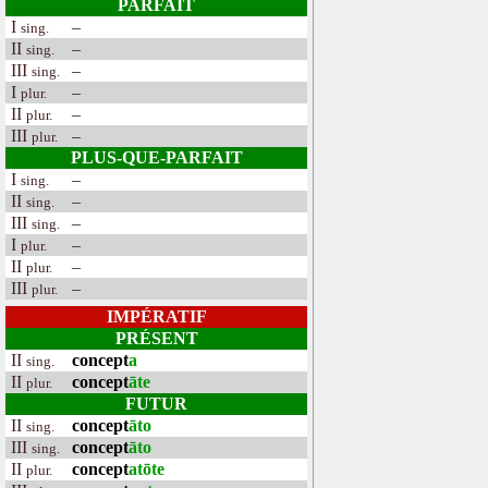
PARFAIT
I
–
sing.
II
–
sing.
III
–
sing.
I
–
plur.
II
–
plur.
III
–
plur.
PLUS-QUE-PARFAIT
I
–
sing.
II
–
sing.
III
–
sing.
I
–
plur.
II
–
plur.
III
–
plur.
IMPÉRATIF
PRÉSENT
II
concept
a
sing.
II
concept
āte
plur.
FUTUR
II
concept
āto
sing.
III
concept
āto
sing.
II
concept
atōte
plur.