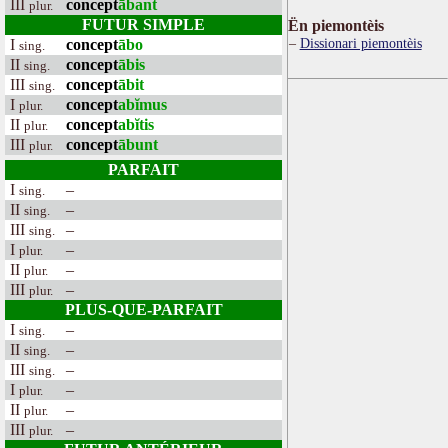
III
concept
ābant
plur.
FUTUR SIMPLE
Ën piemontèis
Dissionari piemontèis
I
concept
ābo
sing.
II
concept
ābis
sing.
III
concept
ābit
sing.
I
concept
abĭmus
plur.
II
concept
abĭtis
plur.
III
concept
ābunt
plur.
PARFAIT
I
–
sing.
II
–
sing.
III
–
sing.
I
–
plur.
II
–
plur.
III
–
plur.
PLUS-QUE-PARFAIT
I
–
sing.
II
–
sing.
III
–
sing.
I
–
plur.
II
–
plur.
III
–
plur.