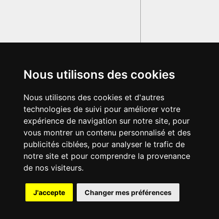
Nous utilisons des cookies
Nous utilisons des cookies et d'autres
technologies de suivi pour améliorer votre
expérience de navigation sur notre site, pour
vous montrer un contenu personnalisé et des
publicités ciblées, pour analyser le trafic de
notre site et pour comprendre la provenance
de nos visiteurs.
{{ID:CONCEPTO100}}
J'accepte
Changer mes préférences
---CACHE---
© 2003-2029 - Tous droits réservés - Olivetti Media Communication
GRAND DICTIONNAIRE LATIN OLIVETTI
par M. Enrico