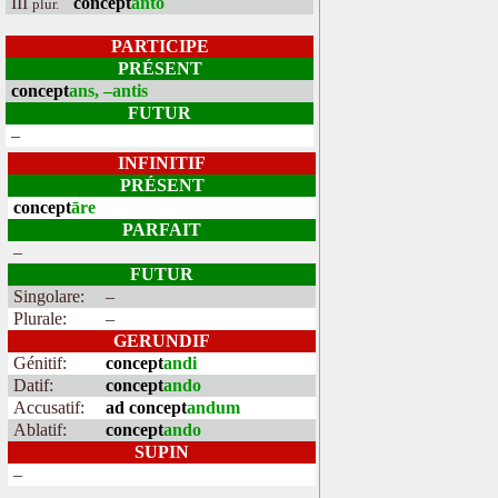
III
concept
anto
plur.
PARTICIPE
PRÉSENT
concept
ans, –antis
FUTUR
–
INFINITIF
PRÉSENT
concept
āre
PARFAIT
–
FUTUR
Singolare:
–
Plurale:
–
GERUNDIF
Génitif:
concept
andi
Datif:
concept
ando
Accusatif:
ad concept
andum
Ablatif:
concept
ando
SUPIN
–