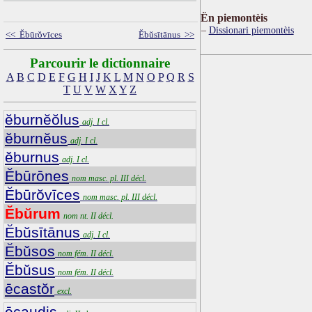
Ën piemontèis
Dissionari piemontèis
<< Ĕbūrŏvīces
Ĕbŭsītānus >>
Parcourir le dictionnaire
A
B
C
D
E
F
G
H
I
J
K
L
M
N
O
P
Q
R
S
T
U
V
W
X
Y
Z
ĕburnĕŏlus
adj. I cl.
ĕburnĕus
adj. I cl.
ĕburnus
adj. I cl.
Ĕbūrōnes
nom masc. pl. III décl.
Ĕbūrŏvīces
nom masc. pl. III décl.
Ĕbŭrum
nom nt. II décl.
Ĕbŭsītānus
adj. I cl.
Ĕbŭsos
nom fém. II décl.
Ĕbŭsus
nom fém. II décl.
ēcastŏr
excl.
ēcaudis