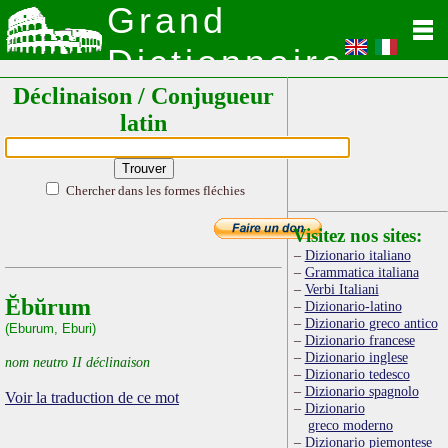
Grand
Dictionnaire
Déclinaison / Conjugueur
Latin
latin
Chercher dans les formes fléchies
Visitez nos sites:
Dizionario italiano
Grammatica italiana
Verbi Italiani
Ĕbŭrum
Dizionario-latino
Dizionario greco antico
(Eburum, Eburi)
Dizionario francese
Dizionario inglese
nom neutro II déclinaison
Dizionario tedesco
Dizionario spagnolo
Voir la traduction de ce mot
Dizionario
greco moderno
Dizionario piemontese