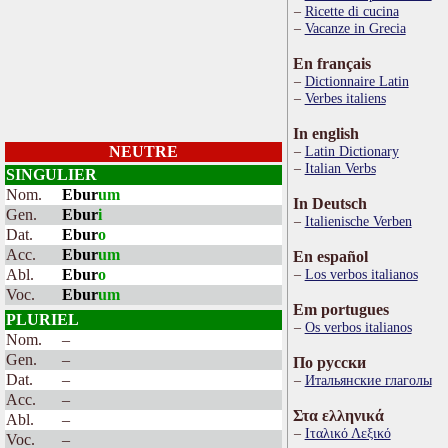
Ricette di cucina
Vacanze in Grecia
En français
Dictionnaire Latin
Verbes italiens
In english
NEUTRE
Latin Dictionary
Italian Verbs
SINGULIER
Nom.
Ebur
um
In Deutsch
Gen.
Ebur
i
Italienische Verben
Dat.
Ebur
o
Acc.
Ebur
um
En español
Abl.
Ebur
o
Los verbos italianos
Voc.
Ebur
um
Em portugues
PLURIEL
Os verbos italianos
Nom.
–
Gen.
–
По русски
Dat.
–
Итальянские глаголы
Acc.
–
Στα ελληνικά
Abl.
–
Ιταλικό Λεξικό
Voc.
–