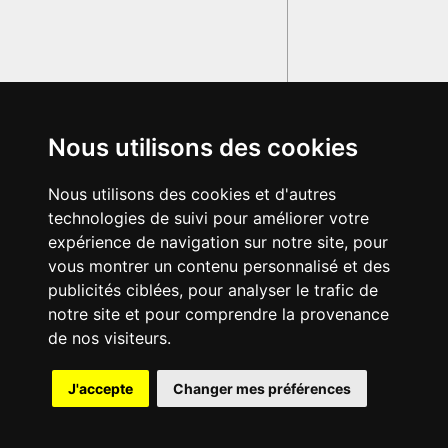
Nous utilisons des cookies
Nous utilisons des cookies et d'autres
technologies de suivi pour améliorer votre
expérience de navigation sur notre site, pour
vous montrer un contenu personnalisé et des
publicités ciblées, pour analyser le trafic de
notre site et pour comprendre la provenance
de nos visiteurs.
{{ID:EBURUM100}}
J'accepte
Changer mes préférences
---CACHE---
© 2003-2029 - Tous droits réservés - Olivetti Media Communication
GRAND DICTIONNAIRE LATIN OLIVETTI
par M. Enrico
Olivetti et Mme Francesca Olivetti