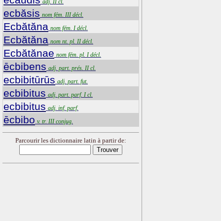
adj. II cl.
ecbăsis
nom fém. III décl.
Ecbătăna
nom fém. I décl.
Ecbătăna
nom nt. pl. II décl.
Ecbătănae
nom fém. pl. I décl.
ēcbibens
adj. part. prés. II cl.
ecbibitūrūs
adj. part. fut.
ecbibitus
adj. part. parf. I cl.
ecbibitus
adj. inf. parf.
ēcbibo
v. tr. III conjug.
Parcourir les dictionnaire latin à partir de: