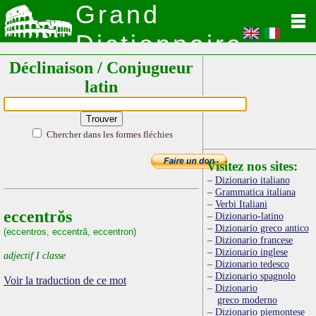
Grand
Dictionnaire
Déclinaison / Conjugueur
Latin
latin
Chercher dans les formes fléchies
Visitez nos sites:
Dizionario italiano
Grammatica italiana
Verbi Italiani
eccentrŏs
Dizionario-latino
Dizionario greco antico
(eccentros, eccentră, eccentron)
Dizionario francese
Dizionario inglese
adjectif I classe
Dizionario tedesco
Dizionario spagnolo
Voir la traduction de ce mot
Dizionario
greco moderno
Dizionario piemontese