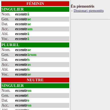
FÉMININ
Ën piemontèis
SINGULIER
Dissionari piemontèis
Nom.
eccentr
ă
Gen.
eccentr
ae
Dat.
eccentr
ae
Acc.
eccentr
am
Abl.
eccentr
ā
Voc.
eccentr
ă
PLURIEL
Nom.
eccentr
ae
Gen.
eccentr
ārum
Dat.
eccentr
is
Acc.
eccentr
as
Abl.
eccentr
is
Voc.
eccentr
ae
NEUTRE
SINGULIER
Nom.
eccentr
on
Gen.
eccentr
i
Dat.
eccentr
o
Acc.
eccentr
on