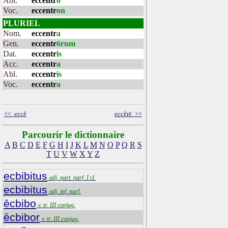
Abl.
eccentr
o
Voc.
eccentr
on
PLURIEL
Nom.
eccentr
a
Gen.
eccentr
ōrum
Dat.
eccentr
is
Acc.
eccentr
a
Abl.
eccentr
is
Voc.
eccentr
a
<< eccĕ
eccĕrē >>
Parcourir le dictionnaire
A
B
C
D
E
F
G
H
I
J
K
L
M
N
O
P
Q
R
S
T
U
V
W
X
Y
Z
ecbibitus
adj. part. parf. I cl.
ecbibitus
adj. inf. parf.
ēcbibo
v. tr. III conjug.
ēcbibor
v. tr. III conjug.