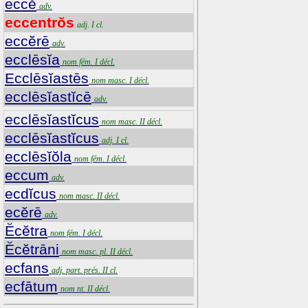
eccĕ
adv.
eccentrŏs
adj. I cl.
eccĕrē
adv.
ecclēsĭa
nom fém. I décl.
Ecclēsĭastēs
nom masc. I décl.
ecclēsĭastĭcē
adv.
ecclēsĭastĭcus
nom masc. II décl.
ecclēsĭastĭcus
adj. I cl.
ecclēsĭŏla
nom fém. I décl.
eccum
adv.
ecdĭcus
nom masc. II décl.
ecĕrē
adv.
Ĕcĕtra
nom fém. I décl.
Ĕcĕtrāni
nom masc. pl. II décl.
ecfans
adj. part. prés. II cl.
ecfātum
nom nt. II décl.