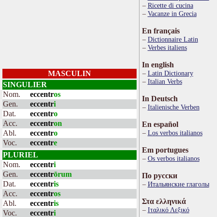
Ricette di cucina
Vacanze in Grecia
En français
Dictionnaire Latin
Verbes italiens
In english
MASCULIN
Latin Dictionary
Italian Verbs
SINGULIER
Nom.
eccentr
os
In Deutsch
Gen.
eccentr
i
Italienische Verben
Dat.
eccentr
o
Acc.
eccentr
on
En español
Abl.
eccentr
o
Los verbos italianos
Voc.
eccentr
e
Em portugues
PLURIEL
Os verbos italianos
Nom.
eccentr
i
Gen.
eccentr
ōrum
По русски
Dat.
eccentr
is
Итальянские глаголы
Acc.
eccentr
os
Στα ελληνικά
Abl.
eccentr
is
Ιταλικό Λεξικό
Voc.
eccentr
i