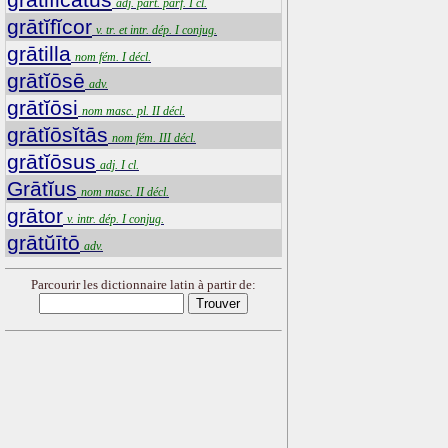
adj. part. parf. I cl.
grātĭfĭcor
v. tr. et intr. dép. I conjug.
grātilla
nom fém. I décl.
grātĭōsē
adv.
grātĭōsi
nom masc. pl. II décl.
grātĭōsĭtās
nom fém. III décl.
grātĭōsus
adj. I cl.
Grātĭus
nom masc. II décl.
grātor
v. intr. dép. I conjug.
grātŭītō
adv.
Parcourir les dictionnaire latin à partir de: