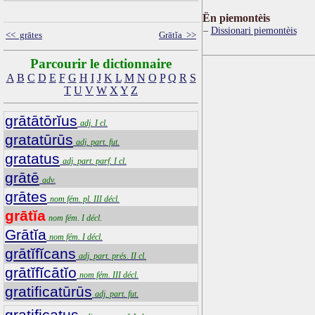
Ën piemontèis
Dissionari piemontèis
<< grātes
Grātĭa >>
Parcourir le dictionnaire
A
B
C
D
E
F
G
H
I
J
K
L
M
N
O
P
Q
R
S
T
U
V
W
X
Y
Z
grātātōrĭus
adj. I cl.
gratatūrūs
adj. part. fut.
gratatus
adj. part. parf. I cl.
grātē
adv.
grātes
nom fém. pl. III décl.
grātĭa
nom fém. I décl.
Grātĭa
nom fém. I décl.
grātĭfĭcans
adj. part. prés. II cl.
grātĭfĭcātĭo
nom fém. III décl.
gratificatūrūs
adj. part. fut.
gratificatus