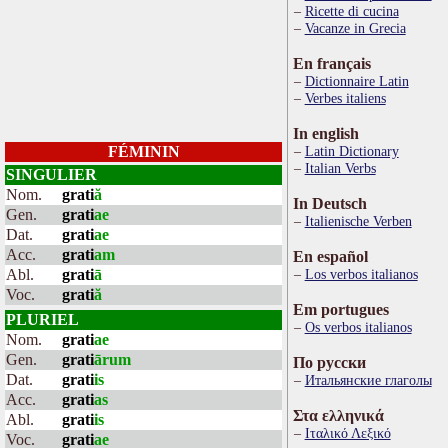
Ricette di cucina
Vacanze in Grecia
En français
Dictionnaire Latin
Verbes italiens
In english
FÉMININ
Latin Dictionary
Italian Verbs
SINGULIER
Nom.
grati
ă
In Deutsch
Gen.
grati
ae
Italienische Verben
Dat.
grati
ae
Acc.
grati
am
En español
Abl.
grati
ā
Los verbos italianos
Voc.
grati
ă
Em portugues
PLURIEL
Os verbos italianos
Nom.
grati
ae
Gen.
grati
ārum
По русски
Dat.
grati
is
Итальянские глаголы
Acc.
grati
as
Στα ελληνικά
Abl.
grati
is
Ιταλικό Λεξικό
Voc.
grati
ae