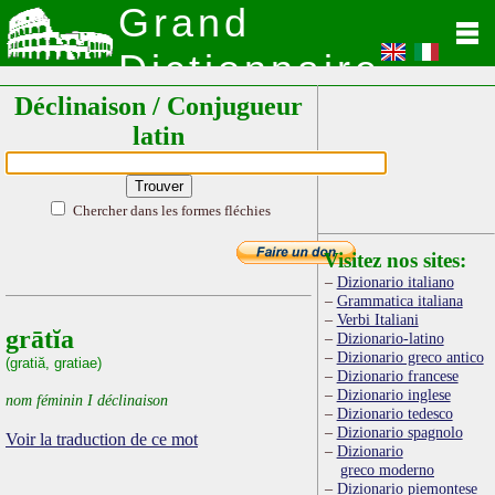
Grand
Dictionnaire
Déclinaison / Conjugueur
Latin
latin
Chercher dans les formes fléchies
Visitez nos sites:
Dizionario italiano
Grammatica italiana
Verbi Italiani
grātĭa
Dizionario-latino
Dizionario greco antico
(gratiă, gratiae)
Dizionario francese
Dizionario inglese
nom féminin I déclinaison
Dizionario tedesco
Dizionario spagnolo
Voir la traduction de ce mot
Dizionario
greco moderno
Dizionario piemontese