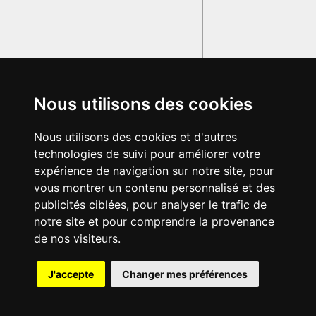
Nous utilisons des cookies
Nous utilisons des cookies et d'autres
technologies de suivi pour améliorer votre
expérience de navigation sur notre site, pour
vous montrer un contenu personnalisé et des
publicités ciblées, pour analyser le trafic de
notre site et pour comprendre la provenance
de nos visiteurs.
{{ID:GRATIA100}}
J'accepte
Changer mes préférences
---CACHE---
© 2003-2029 - Tous droits réservés - Olivetti Media Communication
GRAND DICTIONNAIRE LATIN OLIVETTI
par M. Enrico
Olivetti et Mme Francesca Olivetti