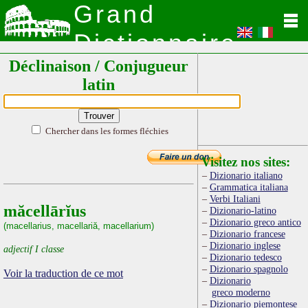
Grand
Dictionnaire
Déclinaison / Conjugueur
Latin
latin
Chercher dans les formes fléchies
Visitez nos sites:
Dizionario italiano
Grammatica italiana
Verbi Italiani
măcellārĭus
Dizionario-latino
Dizionario greco antico
(macellarius, macellariă, macellarium)
Dizionario francese
Dizionario inglese
adjectif I classe
Dizionario tedesco
Dizionario spagnolo
Voir la traduction de ce mot
Dizionario
greco moderno
Dizionario piemontese