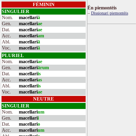
FÉMININ
Ën piemontèis
SINGULIER
Dissionari piemontèis
Nom.
macellari
ă
Gen.
macellari
ae
Dat.
macellari
ae
Acc.
macellari
am
Abl.
macellari
ā
Voc.
macellari
ă
PLURIEL
Nom.
macellari
ae
Gen.
macellari
ārum
Dat.
macellari
is
Acc.
macellari
as
Abl.
macellari
is
Voc.
macellari
ae
NEUTRE
SINGULIER
Nom.
macellari
um
Gen.
macellari
i
Dat.
macellari
o
Acc.
macellari
um