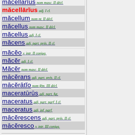
măcellārĭus
nom masc. II décl.
măcellārĭus
adj. I cl.
măcellum
nom nt. II décl.
măcellus
nom masc. II décl.
măcellus
adj. I cl.
măcens
adj. part. prés. II cl.
măcĕo
v. intr. II conjug.
măcĕr
adj. I cl.
Măcĕr
nom masc. II décl.
mācĕrans
adj. part. prés. II cl.
mācĕrātĭo
nom fém. III décl.
maceratūrūs
adj. part. fut.
maceratus
adj. part. parf. I cl.
maceratus
adj. inf. parf.
mācĕrescens
adj. part. prés. II cl.
mācĕresco
v. intr. III conjug.