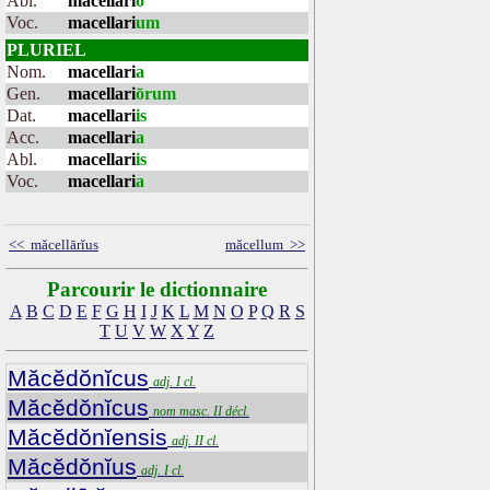
Abl.
macellari
o
Voc.
macellari
um
PLURIEL
Nom.
macellari
a
Gen.
macellari
ōrum
Dat.
macellari
is
Acc.
macellari
a
Abl.
macellari
is
Voc.
macellari
a
<< măcellārĭus
măcellum >>
Parcourir le dictionnaire
A
B
C
D
E
F
G
H
I
J
K
L
M
N
O
P
Q
R
S
T
U
V
W
X
Y
Z
Măcĕdŏnĭcus
adj. I cl.
Măcĕdŏnĭcus
nom masc. II décl.
Măcĕdŏnĭensis
adj. II cl.
Măcĕdŏnĭus
adj. I cl.