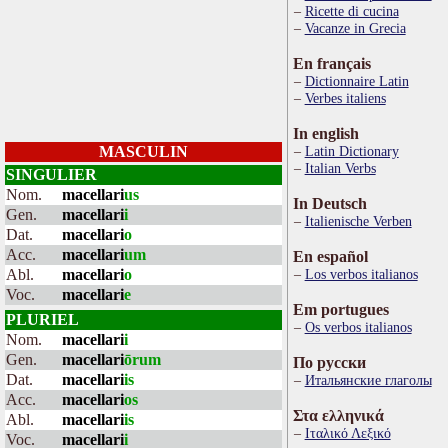
Ricette di cucina
Vacanze in Grecia
En français
Dictionnaire Latin
Verbes italiens
In english
MASCULIN
Latin Dictionary
Italian Verbs
SINGULIER
Nom.
macellari
us
In Deutsch
Gen.
macellari
i
Italienische Verben
Dat.
macellari
o
Acc.
macellari
um
En español
Abl.
macellari
o
Los verbos italianos
Voc.
macellari
e
Em portugues
PLURIEL
Os verbos italianos
Nom.
macellari
i
Gen.
macellari
ōrum
По русски
Dat.
macellari
is
Итальянские глаголы
Acc.
macellari
os
Στα ελληνικά
Abl.
macellari
is
Ιταλικό Λεξικό
Voc.
macellari
i