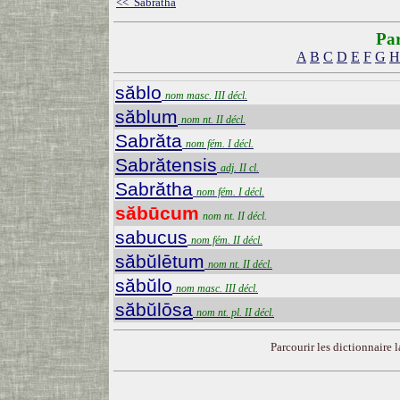
<< Sabrătha
Par
A
B
C
D
E
F
G
H
săblo
nom masc. III décl.
săblum
nom nt. II décl.
Sabrăta
nom fém. I décl.
Sabrătensis
adj. II cl.
Sabrătha
nom fém. I décl.
săbūcum
nom nt. II décl.
sabucus
nom fém. II décl.
săbŭlētum
nom nt. II décl.
săbŭlo
nom masc. III décl.
săbŭlōsa
nom nt. pl. II décl.
Parcourir les dictionnaire la