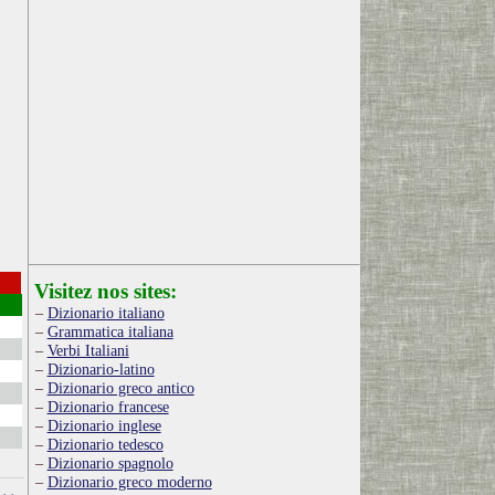
Visitez nos sites:
Dizionario italiano
Grammatica italiana
Verbi Italiani
Dizionario-latino
Dizionario greco antico
Dizionario francese
Dizionario inglese
Dizionario tedesco
Dizionario spagnolo
Dizionario greco moderno