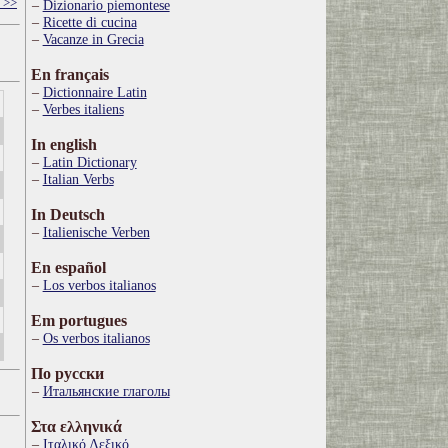
 >>
Dizionario piemontese
Ricette di cucina
Vacanze in Grecia
En français
Dictionnaire Latin
Verbes italiens
In english
Latin Dictionary
Italian Verbs
In Deutsch
Italienische Verben
En español
Los verbos italianos
Em portugues
Os verbos italianos
По русски
Итальянские глаголы
Στα ελληνικά
Ιταλικό Λεξικό