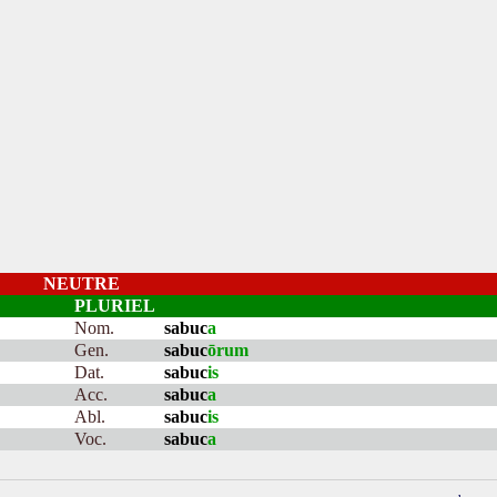
NEUTRE
PLURIEL
Nom.
sabuc
a
Gen.
sabuc
ōrum
Dat.
sabuc
is
Acc.
sabuc
a
Abl.
sabuc
is
Voc.
sabuc
a