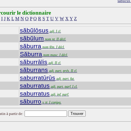
sabucus
courir le dictionnaire
I
J
K
L
M
N
O
P
Q
R
S
T
U
V
W
X
Y
Z
săbŭlōsus
adj. I cl.
săbŭlum
nom nt. II décl.
săburra
nom fém. I décl.
Săburra
nom masc. I décl.
săburrālis
adj. II cl.
săburrans
adj. part. prés. II cl.
saburratūrūs
adj. part. fut.
saburratus
adj. part. parf. I cl.
saburratus
adj. inf. parf.
săburro
v. tr. I conjug.
tin à partir de: