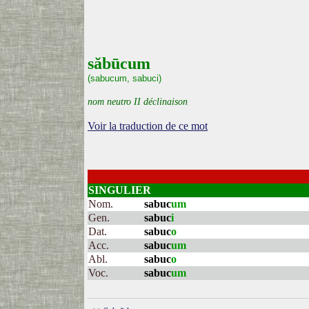
săbūcum
(sabucum, sabuci)
nom neutro II déclinaison
Voir la traduction de ce mot
SINGULIER
Nom.
sabuc
um
Gen.
sabuc
i
Dat.
sabuc
o
Acc.
sabuc
um
Abl.
sabuc
o
Voc.
sabuc
um