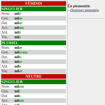
FÉMININ
Ën piemontèis
SINGULIER
Dissionari piemontèis
Nom.
ud
ă
Gen.
ud
ae
Dat.
ud
ae
Acc.
ud
am
Abl.
ud
ā
Voc.
ud
ă
PLURIEL
Nom.
ud
ae
Gen.
ud
ārum
Dat.
ud
is
Acc.
ud
as
Abl.
ud
is
Voc.
ud
ae
NEUTRE
SINGULIER
Nom.
ud
um
Gen.
ud
i
Dat.
ud
o
Acc.
ud
um