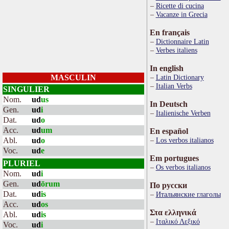
Ricette di cucina
Vacanze in Grecia
En français
Dictionnaire Latin
Verbes italiens
In english
MASCULIN
Latin Dictionary
Italian Verbs
SINGULIER
Nom.
ud
us
In Deutsch
Gen.
ud
i
Italienische Verben
Dat.
ud
o
Acc.
ud
um
En español
Abl.
ud
o
Los verbos italianos
Voc.
ud
e
Em portugues
PLURIEL
Os verbos italianos
Nom.
ud
i
Gen.
ud
ōrum
По русски
Dat.
ud
is
Итальянские глаголы
Acc.
ud
os
Στα ελληνικά
Abl.
ud
is
Ιταλικό Λεξικό
Voc.
ud
i