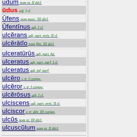
ūdum
nom nt. II décl.
ūdus
adj. I cl.
Ūfens
nom masc. III décl.
Ūfentīnus
adj. I cl.
ulcĕrans
adj. part. prés. II cl.
ulcĕrātĭo
nom fém. III décl.
ulceratūrūs
adj. part. fut.
ulceratus
adj. part. parf. I cl.
ulceratus
adj. inf. parf.
ulcĕro
v. tr. I conjug.
ulcĕror
v. tr. I conjug.
ulcĕrōsus
adj. I cl.
ulciscens
adj. part. prés. II cl.
ulciscor
v. tr. dép. III conjug.
ulcŭs
nom nt. III décl.
ulcuscŭlum
nom nt. II décl.