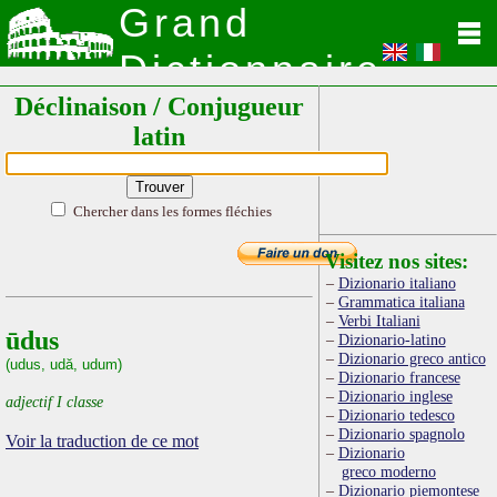
Grand
Dictionnaire
Déclinaison / Conjugueur
Latin
latin
Chercher dans les formes fléchies
Visitez nos sites:
Dizionario italiano
Grammatica italiana
Verbi Italiani
ūdus
Dizionario-latino
Dizionario greco antico
(udus, udă, udum)
Dizionario francese
Dizionario inglese
adjectif I classe
Dizionario tedesco
Dizionario spagnolo
Voir la traduction de ce mot
Dizionario
greco moderno
Dizionario piemontese