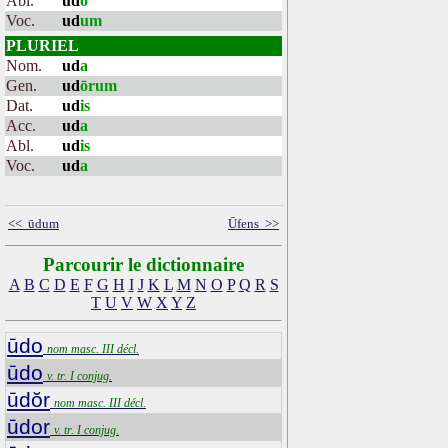
Abl.
ud
o
Voc.
ud
um
PLURIEL
Nom.
ud
a
Gen.
ud
ōrum
Dat.
ud
is
Acc.
ud
a
Abl.
ud
is
Voc.
ud
a
<< ūdum
Ūfens >>
Parcourir le dictionnaire
A
B
C
D
E
F
G
H
I
J
K
L
M
N
O
P
Q
R
S
T
U
V
W
X
Y
Z
ūdo
nom masc. III décl.
ūdo
v. tr. I conjug.
ūdŏr
nom masc. III décl.
ūdor
v. tr. I conjug.