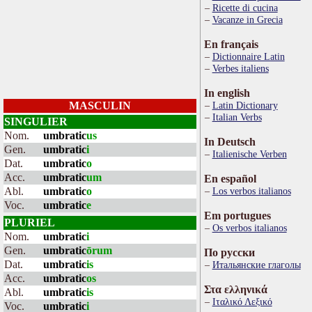
Ricette di cucina
Vacanze in Grecia
En français
Dictionnaire Latin
Verbes italiens
In english
MASCULIN
Latin Dictionary
Italian Verbs
SINGULIER
Nom.
umbratic
us
In Deutsch
Gen.
umbratic
i
Italienische Verben
Dat.
umbratic
o
Acc.
umbratic
um
En español
Abl.
umbratic
o
Los verbos italianos
Voc.
umbratic
e
Em portugues
PLURIEL
Os verbos italianos
Nom.
umbratic
i
Gen.
umbratic
ōrum
По русски
Dat.
umbratic
is
Итальянские глаголы
Acc.
umbratic
os
Στα ελληνικά
Abl.
umbratic
is
Ιταλικό Λεξικό
Voc.
umbratic
i