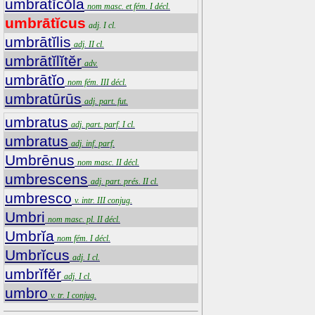
umbrātĭcŏla
nom masc. et fém. I décl.
umbrātĭcus
adj. I cl.
umbrātĭlis
adj. II cl.
umbrātĭlĭtĕr
adv.
umbrātĭo
nom fém. III décl.
umbratūrūs
adj. part. fut.
umbratus
adj. part. parf. I cl.
umbratus
adj. inf. parf.
Umbrēnus
nom masc. II décl.
umbrescens
adj. part. prés. II cl.
umbresco
v. intr. III conjug.
Umbri
nom masc. pl. II décl.
Umbrĭa
nom fém. I décl.
Umbrĭcus
adj. I cl.
umbrĭfĕr
adj. I cl.
umbro
v. tr. I conjug.