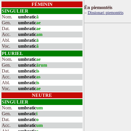
FÉMININ
Ën piemontèis
SINGULIER
Dissionari piemontèis
Nom.
umbratic
ă
Gen.
umbratic
ae
Dat.
umbratic
ae
Acc.
umbratic
am
Abl.
umbratic
ā
Voc.
umbratic
ă
PLURIEL
Nom.
umbratic
ae
Gen.
umbratic
ārum
Dat.
umbratic
is
Acc.
umbratic
as
Abl.
umbratic
is
Voc.
umbratic
ae
NEUTRE
SINGULIER
Nom.
umbratic
um
Gen.
umbratic
i
Dat.
umbratic
o
Acc.
umbratic
um