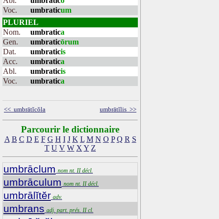
Abl.
umbratic
o
Voc.
umbratic
um
PLURIEL
Nom.
umbratic
a
Gen.
umbratic
ōrum
Dat.
umbratic
is
Acc.
umbratic
a
Abl.
umbratic
is
Voc.
umbratic
a
<< umbrātĭcŏla
umbrātĭlis >>
Parcourir le dictionnaire
A
B
C
D
E
F
G
H
I
J
K
L
M
N
O
P
Q
R
S
T
U
V
W
X
Y
Z
umbrāclum
nom nt. II décl.
umbrāculum
nom nt. II décl.
umbrālĭtĕr
adv.
umbrans
adj. part. prés. II cl.