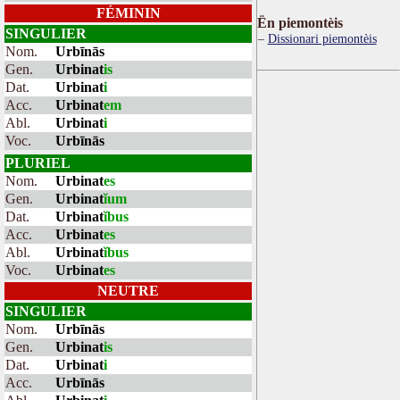
FÉMININ
Ën piemontèis
SINGULIER
Dissionari piemontèis
Nom.
Urbīnās
Gen.
Urbinat
is
Dat.
Urbinat
i
Acc.
Urbinat
em
Abl.
Urbinat
i
Voc.
Urbīnās
PLURIEL
Nom.
Urbinat
es
Gen.
Urbinat
ĭum
Dat.
Urbinat
ĭbus
Acc.
Urbinat
es
Abl.
Urbinat
ĭbus
Voc.
Urbinat
es
NEUTRE
SINGULIER
Nom.
Urbīnās
Gen.
Urbinat
is
Dat.
Urbinat
i
Acc.
Urbīnās