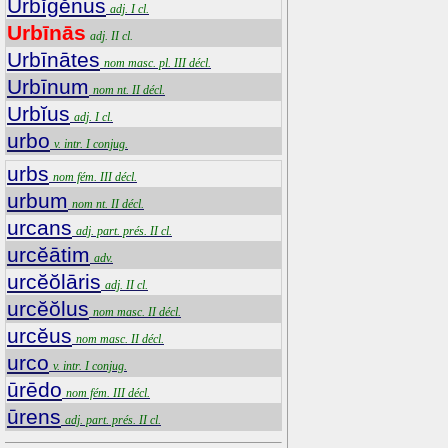
Urbĭgĕnus
adj. I cl.
Urbīnās
adj. II cl.
Urbīnātes
nom masc. pl. III décl.
Urbīnum
nom nt. II décl.
Urbĭus
adj. I cl.
urbo
v. intr. I conjug.
urbs
nom fém. III décl.
urbum
nom nt. II décl.
urcans
adj. part. prés. II cl.
urcĕātim
adv.
urcĕŏlāris
adj. II cl.
urcĕŏlus
nom masc. II décl.
urcĕus
nom masc. II décl.
urco
v. intr. I conjug.
ūrēdo
nom fém. III décl.
ūrens
adj. part. prés. II cl.