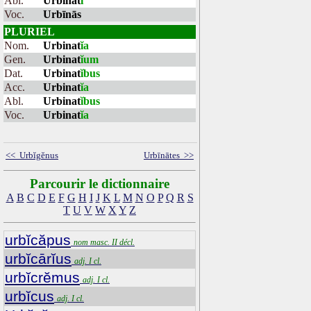
Abl.
Urbinat
i
Voc.
Urbīnās
PLURIEL
Nom.
Urbinat
ĭa
Gen.
Urbinat
ĭum
Dat.
Urbinat
ĭbus
Acc.
Urbinat
ĭa
Abl.
Urbinat
ĭbus
Voc.
Urbinat
ĭa
<< Urbĭgĕnus
Urbīnātes >>
Parcourir le dictionnaire
A
B
C
D
E
F
G
H
I
J
K
L
M
N
O
P
Q
R
S
T
U
V
W
X
Y
Z
urbĭcăpus
nom masc. II décl.
urbĭcārĭus
adj. I cl.
urbĭcrĕmus
adj. I cl.
urbĭcus
adj. I cl.