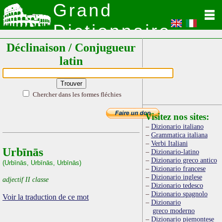
Grand
Dictionnaire
Déclinaison / Conjugueur
Latin
latin
Chercher dans les formes fléchies
Visitez nos sites:
Dizionario italiano
Grammatica italiana
Verbi Italiani
Urbīnās
Dizionario-latino
Dizionario greco antico
(Urbīnās, Urbīnās, Urbīnās)
Dizionario francese
Dizionario inglese
adjectif II classe
Dizionario tedesco
Dizionario spagnolo
Voir la traduction de ce mot
Dizionario
greco moderno
Dizionario piemontese