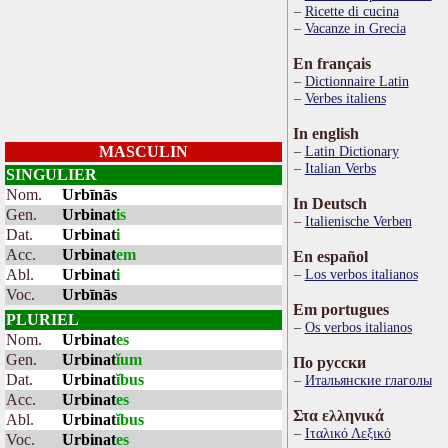
Ricette di cucina
Vacanze in Grecia
En français
Dictionnaire Latin
Verbes italiens
In english
MASCULIN
Latin Dictionary
Italian Verbs
SINGULIER
Nom.
Urbīnās
In Deutsch
Gen.
Urbinat
is
Italienische Verben
Dat.
Urbinat
i
Acc.
Urbinat
em
En español
Abl.
Urbinat
i
Los verbos italianos
Voc.
Urbīnās
Em portugues
PLURIEL
Os verbos italianos
Nom.
Urbinat
es
Gen.
Urbinat
ĭum
По русски
Dat.
Urbinat
ĭbus
Итальянские глаголы
Acc.
Urbinat
es
Στα ελληνικά
Abl.
Urbinat
ĭbus
Ιταλικό Λεξικό
Voc.
Urbinat
es