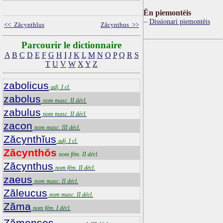
Ën piemontèis
Dissionari piemontèis
<< Zăcynthĭus
Zăcynthus >>
Parcourir le dictionnaire
A
B
C
D
E
F
G
H
I
J
K
L
M
N
O
P
Q
R
S
T
U
V
W
X
Y
Z
zabolicus
adj. I cl.
zabolus
nom masc. II décl.
zabulus
nom masc. II décl.
zacon
nom masc. III décl.
Zăcynthĭus
adj. I cl.
Zăcynthŏs
nom fém. II décl.
Zăcynthus
nom fém. II décl.
zaeus
nom masc. II décl.
Zăleucus
nom masc. II décl.
Zăma
nom fém. I décl.
Zămenses