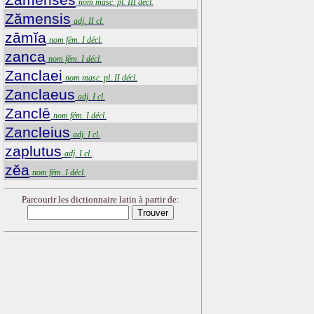
nom masc. pl. III décl.
Zămensis
adj. II cl.
zāmĭa
nom fém. I décl.
zanca
nom fém. I décl.
Zanclaei
nom masc. pl. II décl.
Zanclaeus
adj. I cl.
Zanclē
nom fém. I décl.
Zancleius
adj. I cl.
zaplutus
adj. I cl.
zĕa
nom fém. I décl.
Parcourir les dictionnaire latin à partir de: