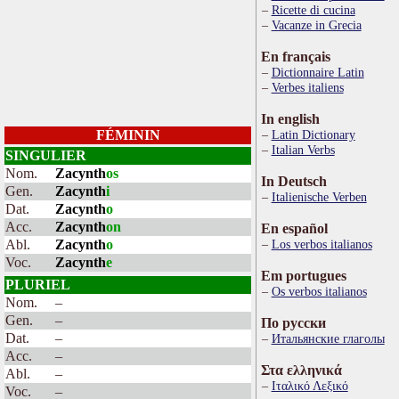
Ricette di cucina
Vacanze in Grecia
En français
Dictionnaire Latin
Verbes italiens
In english
FÉMININ
Latin Dictionary
Italian Verbs
SINGULIER
Nom.
Zacynth
os
In Deutsch
Gen.
Zacynth
i
Italienische Verben
Dat.
Zacynth
o
Acc.
Zacynth
on
En español
Abl.
Zacynth
o
Los verbos italianos
Voc.
Zacynth
e
Em portugues
PLURIEL
Os verbos italianos
Nom.
–
Gen.
–
По русски
Dat.
–
Итальянские глаголы
Acc.
–
Στα ελληνικά
Abl.
–
Ιταλικό Λεξικό
Voc.
–