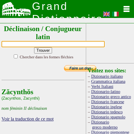
Grand
Dictionnaire
Déclinaison / Conjugueur
Latin
latin
Chercher dans les formes fléchies
Visitez nos sites:
Dizionario italiano
Grammatica italiana
Verbi Italiani
Zăcynthŏs
Dizionario-latino
Dizionario greco antico
(Zacynthos, Zacynthi)
Dizionario francese
Dizionario inglese
nom féminin II déclinaison
Dizionario tedesco
Dizionario spagnolo
Voir la traduction de ce mot
Dizionario
greco moderno
Dizionario piemontese