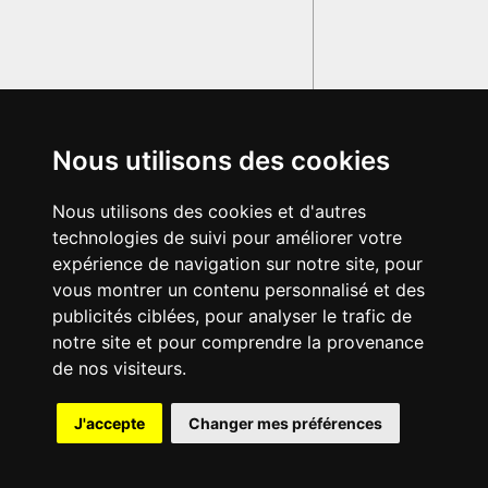
Nous utilisons des cookies
Nous utilisons des cookies et d'autres
technologies de suivi pour améliorer votre
expérience de navigation sur notre site, pour
vous montrer un contenu personnalisé et des
publicités ciblées, pour analyser le trafic de
notre site et pour comprendre la provenance
de nos visiteurs.
{{ID:ZACYNTHOS100}}
J'accepte
Changer mes préférences
---CACHE---
© 2003-2029 - Tous droits réservés - Olivetti Media Communication
GRAND DICTIONNAIRE LATIN OLIVETTI
par M. Enrico
Olivetti et Mme Francesca Olivetti