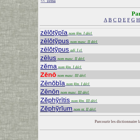
<< zĕma
Par
A
B
C
D
E
F
G
H
zēlŏtўpĭa
nom fém. I décl.
zēlŏtўpus
nom masc. II décl.
zēlŏtўpus
adj. I cl.
zēlus
nom masc. II décl.
zĕma
nom fém. I décl.
Zēnō
nom masc. III décl.
Zēnŏbĭa
nom fém. I décl.
Zēnōn
nom masc. III décl.
Zĕphўrītis
nom fém. III décl.
Zĕphўrĭum
nom nt. II décl.
Parcourir les dictionnaire la