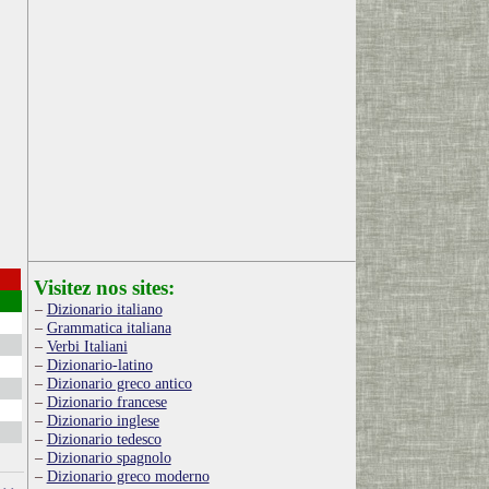
Visitez nos sites:
Dizionario italiano
Grammatica italiana
Verbi Italiani
Dizionario-latino
Dizionario greco antico
Dizionario francese
Dizionario inglese
Dizionario tedesco
Dizionario spagnolo
Dizionario greco moderno