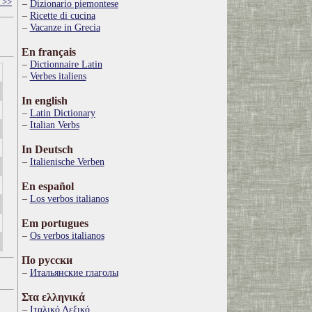
 >>
Dizionario piemontese
Ricette di cucina
Vacanze in Grecia
En français
Dictionnaire Latin
Verbes italiens
In english
Latin Dictionary
Italian Verbs
In Deutsch
Italienische Verben
En español
Los verbos italianos
Em portugues
Os verbos italianos
По русски
Итальянские глаголы
Στα ελληνικά
Ιταλικό Λεξικό