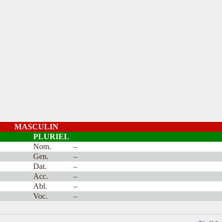
MASCULIN
PLURIEL
Nom.
–
Gen.
–
Dat.
–
Acc.
–
Abl.
–
Voc.
–