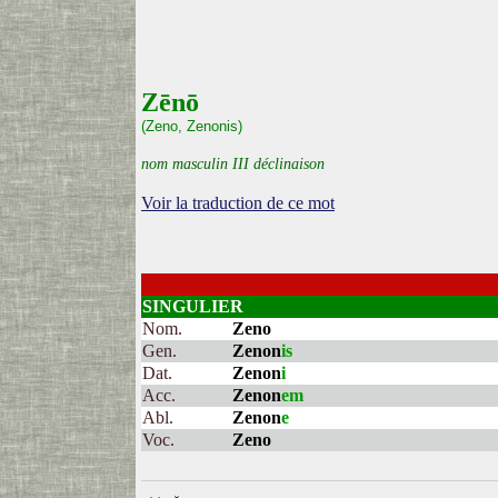
Zēnō
(Zeno, Zenonis)
nom masculin III déclinaison
Voir la traduction de ce mot
SINGULIER
Nom.
Zeno
Gen.
Zenon
is
Dat.
Zenon
i
Acc.
Zenon
em
Abl.
Zenon
e
Voc.
Zeno