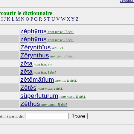
Zēnŏbĭa
courir le dictionnaire
I
J
K
L
M
N
O
P
Q
R
S
T
U
V
W
X
Y
Z
zĕphўros
nom masc. II décl.
zĕphўrus
nom masc. II décl.
Zērynthĭus
adj. I cl.
Zērynthus
nom fém. II décl.
zēta
nom fém. inv.
zēta
nom fém. I décl.
zētēmătĭum
nom nt. II décl.
Zētēs
nom masc. I décl.
sŭperfuturum
nom masc. II décl.
Zēthus
nom masc. II décl.
tin à partir de: