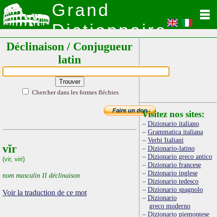
Grand
Dictionnaire
Déclinaison / Conjugueur
Latin
latin
Chercher dans les formes fléchies
Visitez nos sites:
Dizionario italiano
Grammatica italiana
Verbi Italiani
vĭr
Dizionario-latino
Dizionario greco antico
(vir, viri)
Dizionario francese
Dizionario inglese
nom masculin II déclinaison
Dizionario tedesco
Dizionario spagnolo
Voir la traduction de ce mot
Dizionario
greco moderno
Dizionario piemontese