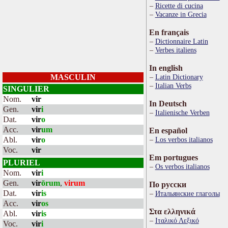
Ricette di cucina
Vacanze in Grecia
En français
Dictionnaire Latin
Verbes italiens
In english
MASCULIN
Latin Dictionary
Italian Verbs
SINGULIER
Nom.
vir
In Deutsch
Gen.
vir
i
Italienische Verben
Dat.
vir
o
Acc.
vir
um
En español
Abl.
vir
o
Los verbos italianos
Voc.
vir
Em portugues
PLURIEL
Os verbos italianos
Nom.
vir
i
Gen.
vir
ōrum
,
virum
По русски
Dat.
vir
is
Итальянские глаголы
Acc.
vir
os
Στα ελληνικά
Abl.
vir
is
Ιταλικό Λεξικό
Voc.
vir
i