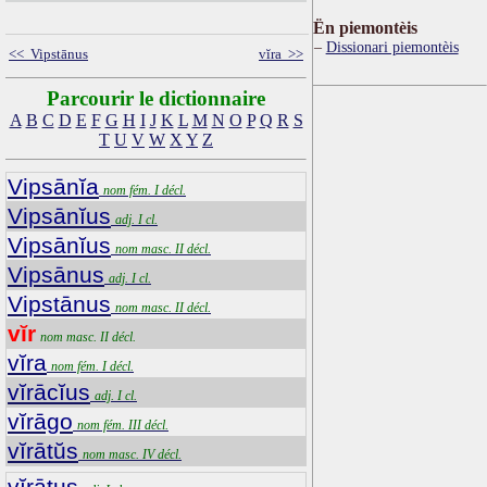
Ën piemontèis
Dissionari piemontèis
<< Vipstānus
vĭra >>
Parcourir le dictionnaire
A
B
C
D
E
F
G
H
I
J
K
L
M
N
O
P
Q
R
S
T
U
V
W
X
Y
Z
Vipsānĭa
nom fém. I décl.
Vipsānĭus
adj. I cl.
Vipsānĭus
nom masc. II décl.
Vipsānus
adj. I cl.
Vipstānus
nom masc. II décl.
vĭr
nom masc. II décl.
vĭra
nom fém. I décl.
vĭrācĭus
adj. I cl.
vĭrāgo
nom fém. III décl.
vĭrātŭs
nom masc. IV décl.
vĭrātus