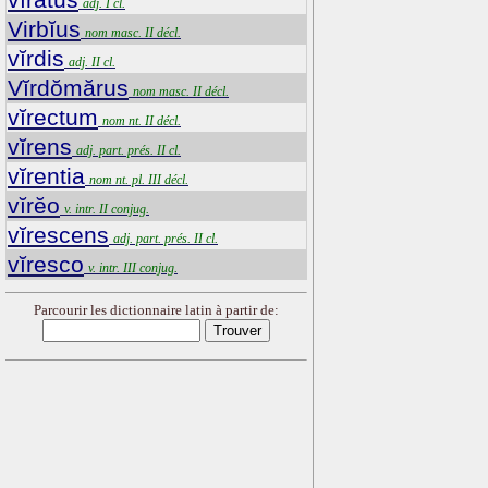
adj. I cl.
Virbĭus
nom masc. II décl.
vĭrdis
adj. II cl.
Vĭrdŏmărus
nom masc. II décl.
vĭrectum
nom nt. II décl.
vĭrens
adj. part. prés. II cl.
vĭrentia
nom nt. pl. III décl.
vĭrĕo
v. intr. II conjug.
vĭrescens
adj. part. prés. II cl.
vĭresco
v. intr. III conjug.
Parcourir les dictionnaire latin à partir de: