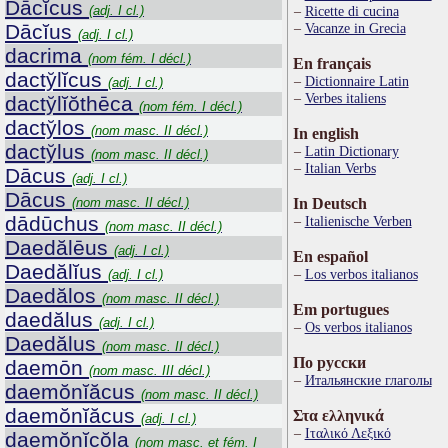
Dācĭcus
(adj. I cl.)
Ricette di cucina
Dācĭus
Vacanze in Grecia
(adj. I cl.)
dacrima
(nom fém. I décl.)
En français
dacty̆lĭcus
Dictionnaire Latin
(adj. I cl.)
Verbes italiens
dacty̆lĭŏthēca
(nom fém. I décl.)
dacty̆los
(nom masc. II décl.)
In english
dacty̆lus
Latin Dictionary
(nom masc. II décl.)
Italian Verbs
Dācus
(adj. I cl.)
Dācus
(nom masc. II décl.)
In Deutsch
dādūchus
Italienische Verben
(nom masc. II décl.)
Daedălēus
(adj. I cl.)
En español
Daedălĭus
Los verbos italianos
(adj. I cl.)
Daedălos
(nom masc. II décl.)
Em portugues
daedălus
(adj. I cl.)
Os verbos italianos
Daedălus
(nom masc. II décl.)
По русски
daemōn
(nom masc. III décl.)
Итальянские глаголы
daemŏnĭăcus
(nom masc. II décl.)
daemŏnĭăcus
Στα ελληνικά
(adj. I cl.)
Ιταλικό Λεξικό
daemŏnĭcŏla
(nom masc. et fém. I