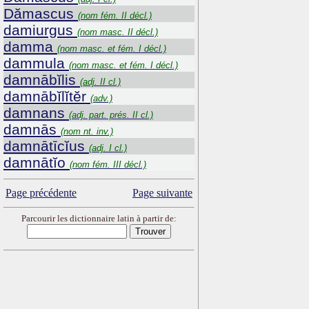
Dămascus
(nom fém. II décl.)
damiurgus
(nom masc. II décl.)
damma
(nom masc. et fém. I décl.)
dammula
(nom masc. et fém. I décl.)
damnābĭlis
(adj. II cl.)
damnābĭlĭtĕr
(adv.)
damnans
(adj. part. prés. II cl.)
damnās
(nom nt. inv.)
damnātīcĭus
(adj. I cl.)
damnātĭo
(nom fém. III décl.)
Page précédente
Page suivante
Parcourir les dictionnaire latin à partir de: