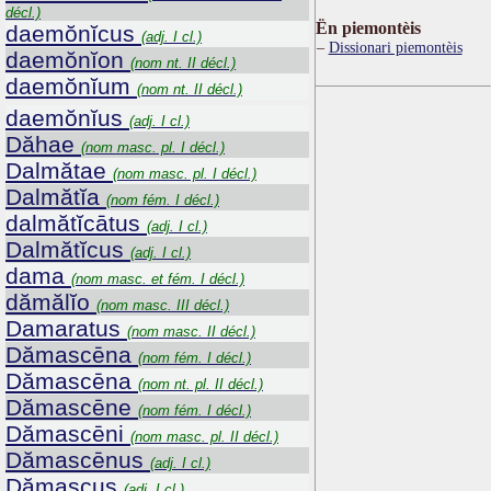
décl.)
Ën piemontèis
daemŏnĭcus
(adj. I cl.)
Dissionari piemontèis
daemŏnĭon
(nom nt. II décl.)
daemŏnĭum
(nom nt. II décl.)
daemŏnĭus
(adj. I cl.)
Dăhae
(nom masc. pl. I décl.)
Dalmătae
(nom masc. pl. I décl.)
Dalmătĭa
(nom fém. I décl.)
dalmătĭcātus
(adj. I cl.)
Dalmătĭcus
(adj. I cl.)
dama
(nom masc. et fém. I décl.)
dămălĭo
(nom masc. III décl.)
Damaratus
(nom masc. II décl.)
Dămascēna
(nom fém. I décl.)
Dămascēna
(nom nt. pl. II décl.)
Dămascēne
(nom fém. I décl.)
Dămascēni
(nom masc. pl. II décl.)
Dămascēnus
(adj. I cl.)
Dămascus
(adj. I cl.)