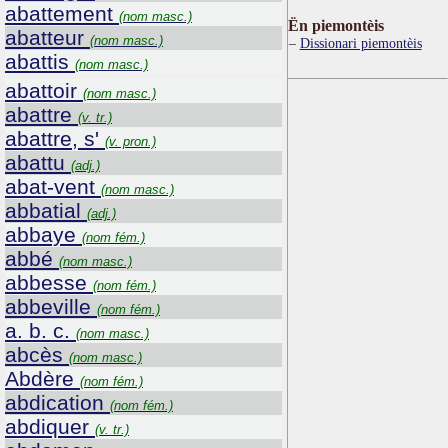
abattement
(nom masc.)
Ën piemontèis
abatteur
(nom masc.)
Dissionari piemontèis
abattis
(nom masc.)
abattoir
(nom masc.)
abattre
(v. tr.)
abattre, s'
(v. pron.)
abattu
(adj.)
abat-vent
(nom masc.)
abbatial
(adj.)
abbaye
(nom fém.)
abbé
(nom masc.)
abbesse
(nom fém.)
abbeville
(nom fém.)
a. b. c.
(nom masc.)
abcès
(nom masc.)
Abdère
(nom fém.)
abdication
(nom fém.)
abdiquer
(v. tr.)