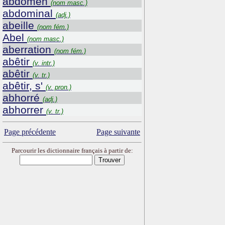
abdomen
(nom masc.)
abdominal
(adj.)
abeille
(nom fém.)
Abel
(nom masc.)
aberration
(nom fém.)
abêtir
(v. intr.)
abêtir
(v. tr.)
abêtir, s'
(v. pron.)
abhorré
(adj.)
abhorrer
(v. tr.)
Page précédente
Page suivante
Parcourir les dictionnaire français à partir de: