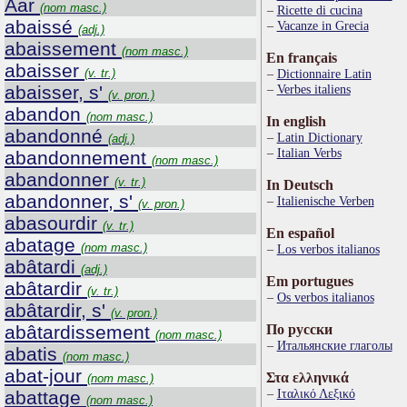
Aar
(nom masc.)
Ricette di cucina
abaissé
Vacanze in Grecia
(adj.)
abaissement
(nom masc.)
En français
abaisser
(v. tr.)
Dictionnaire Latin
abaisser, s'
Verbes italiens
(v. pron.)
abandon
(nom masc.)
In english
abandonné
Latin Dictionary
(adj.)
Italian Verbs
abandonnement
(nom masc.)
abandonner
(v. tr.)
In Deutsch
abandonner, s'
Italienische Verben
(v. pron.)
abasourdir
(v. tr.)
En español
abatage
(nom masc.)
Los verbos italianos
abâtardi
(adj.)
Em portugues
abâtardir
(v. tr.)
Os verbos italianos
abâtardir, s'
(v. pron.)
abâtardissement
По русски
(nom masc.)
Итальянские глаголы
abatis
(nom masc.)
abat-jour
Στα ελληνικά
(nom masc.)
Ιταλικό Λεξικό
abattage
(nom masc.)