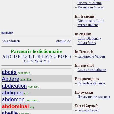
Ricette di cucina
Vacanze in Grecia
En français
Dictionnaire Latin
Verbes italiens
permalink
In english
Latin Dictionary
<< abdomen
abeille >>
Italian Verbs
Parcourir le dictionnaire
In Deutsch
A
B
C
D
E
F
G
H
I
J
K
L
M
N
O
P
Q
R
S
Italienische Verben
T
U
V
W
X
Y
Z
En español
Los verbos italianos
abcès
nom masc.
Abdère
Em portugues
nom fém.
Os verbos italianos
abdication
nom fém.
abdiquer
По русски
v. tr.
Итальянские глаголы
abdomen
nom masc.
abdominal
Στα ελληνικά
adj.
Ιταλικό Λεξικό
abeille
nom fém.