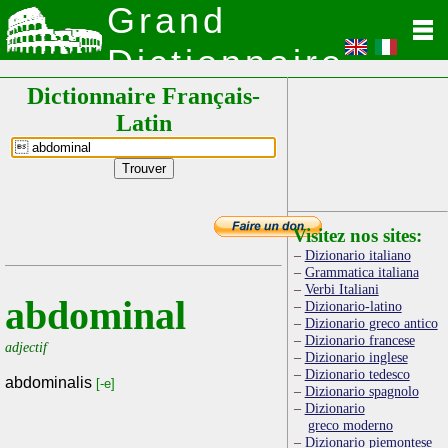
Grand
Dictionnaire
Dictionnaire Français-
Latin
Latin
Visitez nos sites:
Dizionario italiano
Grammatica italiana
Verbi Italiani
abdominal
Dizionario-latino
Dizionario greco antico
Dizionario francese
adjectif
Dizionario inglese
Dizionario tedesco
abdominalis
[-e]
Dizionario spagnolo
Dizionario
greco moderno
Dizionario piemontese