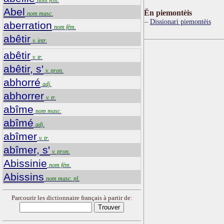
Abel
Ën piemontèis
nom masc.
Dissionari piemontèis
aberration
nom fém.
abêtir
v. intr.
abêtir
v. tr.
abêtir, s'
v. pron.
abhorré
adj.
abhorrer
v. tr.
abîme
nom masc.
abîmé
adj.
abîmer
v. tr.
abîmer, s'
v. pron.
Abissinie
nom fém.
Abissins
nom masc. pl.
Parcourir les dictionnaire français à partir de: