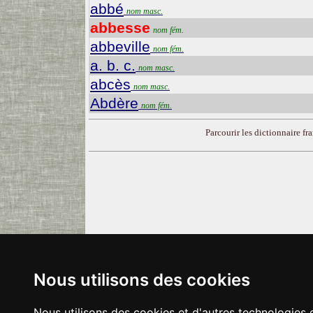
abbé
nom masc.
abbesse
nom fém.
abbeville
nom fém.
a. b. c.
nom masc.
abcès
nom masc.
Abdère
nom fém.
Parcourir les dictionnaire fra
Nous utilisons des cookies
Nous utilisons des cookies et d'autres technologies 