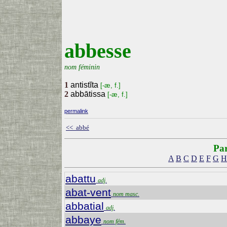
abbesse
nom féminin
1
antistĭta
[-æ, f.]
2
abbātissa
[-æ, f.]
permalink
<< abbé
Par
A
B
C
D
E
F
G
H
abattu
adj.
abat-vent
nom masc.
abbatial
adj.
abbaye
nom fém.