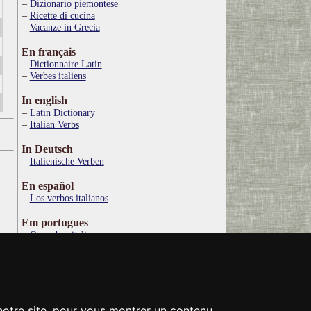
Dizionario piemontese
Ricette di cucina
Vacanze in Grecia
En français
Dictionnaire Latin
Verbes italiens
In english
Latin Dictionary
Italian Verbs
In Deutsch
Italienische Verben
En español
Los verbos italianos
Em portugues
Os verbos italianos
По русски
Итальянские глаголы
Στα ελληνικά
Ιταλικό Λεξικό
 notre site, pour vous montrer un contenu