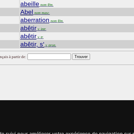
abeille
nom fém.
Abel
nom masc.
aberration
nom fém.
abêtir
v. intr.
abêtir
v. tr.
abêtir, s'
v. pron.
nçais à partir de:
de suivi pour améliorer votre expérience de navigation sur