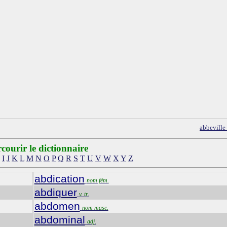
abbeville
courir le dictionnaire
I
J
K
L
M
N
O
P
Q
R
S
T
U
V
W
X
Y
Z
abdication
nom fém.
abdiquer
v. tr.
abdomen
nom masc.
abdominal
adj.