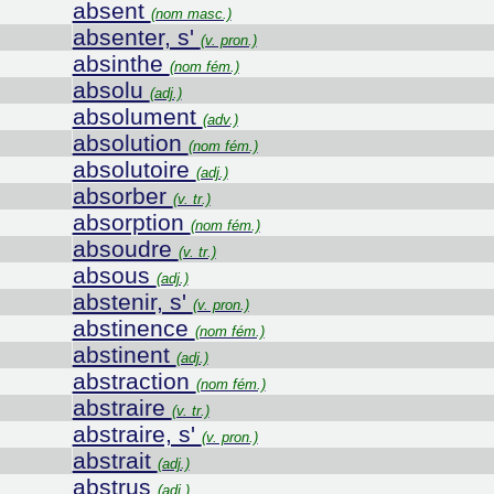
absent
(nom masc.)
absenter, s'
(v. pron.)
absinthe
(nom fém.)
absolu
(adj.)
absolument
(adv.)
absolution
(nom fém.)
absolutoire
(adj.)
absorber
(v. tr.)
absorption
(nom fém.)
absoudre
(v. tr.)
absous
(adj.)
abstenir, s'
(v. pron.)
abstinence
(nom fém.)
abstinent
(adj.)
abstraction
(nom fém.)
abstraire
(v. tr.)
abstraire, s'
(v. pron.)
abstrait
(adj.)
abstrus
(adj.)