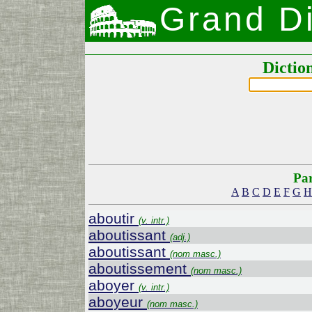
Grand Di
Dictio
Par
A
B
C
D
E
F
G
H
aboutir
(v. intr.)
aboutissant
(adj.)
aboutissant
(nom masc.)
aboutissement
(nom masc.)
aboyer
(v. intr.)
aboyeur
(nom masc.)