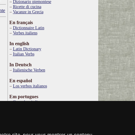
Dizionario piemontese
Ricette di cucina
nte
Vacanze in Grecia
En français
Dictionnaire Latin
Verbes italiens
In english
Latin Dictionary
Italian Verbs
In Deutsch
Italienische Verben
En español
Los verbos italianos
Em portugues
Os verbos italianos
По русски
Итальянские глаголы
Στα ελληνικά
Ιταλικό Λεξικό
 notre site, pour vous montrer un contenu