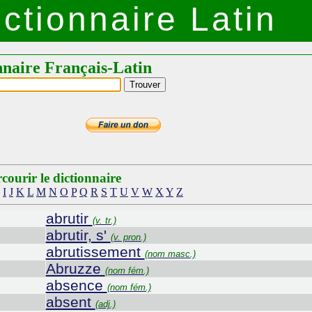
ctionnaire Latin
nnaire Français-Latin
courir le dictionnaire
I
J
K
L
M
N
O
P
Q
R
S
T
U
V
W
X
Y
Z
abrutir
(v. tr.)
abrutir, s'
(v. pron.)
abrutissement
(nom masc.)
Abruzze
(nom fém.)
absence
(nom fém.)
absent
(adj.)