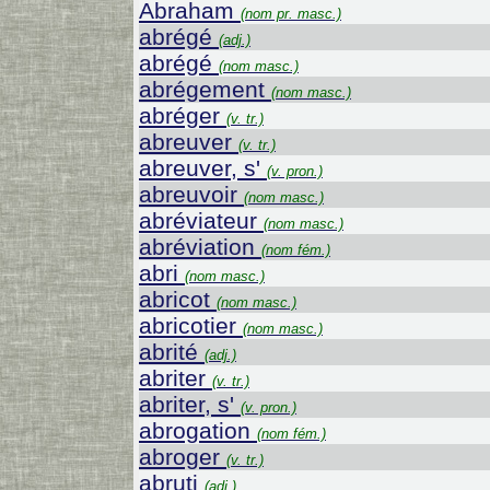
Abraham
(nom pr. masc.)
abrégé
(adj.)
abrégé
(nom masc.)
abrégement
(nom masc.)
abréger
(v. tr.)
abreuver
(v. tr.)
abreuver, s'
(v. pron.)
abreuvoir
(nom masc.)
abréviateur
(nom masc.)
abréviation
(nom fém.)
abri
(nom masc.)
abricot
(nom masc.)
abricotier
(nom masc.)
abrité
(adj.)
abriter
(v. tr.)
abriter, s'
(v. pron.)
abrogation
(nom fém.)
abroger
(v. tr.)
abruti
(adj.)