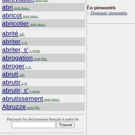
abri
Ën piemontèis
nom masc.
Dissionari piemontèis
abricot
nom masc.
abricotier
nom masc.
abrité
adj.
abriter
v. tr.
abriter, s'
v. pron.
abrogation
nom fém.
abroger
v. tr.
abruti
adj.
abrutir
v. tr.
abrutir, s'
v. pron.
abrutissement
nom masc.
Abruzze
nom fém.
Parcourir les dictionnaire français à partir de: