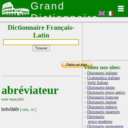
Grand
Dictionnaire
Dictionnaire Français-
Latin
Latin
Visitez nos sites:
Dizionario italiano
Grammatica italiana
Verbi Italiani
abréviateur
Dizionario-latino
Dizionario greco antico
Dizionario francese
nom masculin
Dizionario inglese
Dizionario tedesco
brĕvĭātŏr
[-oris, m.]
Dizionario spagnolo
Dizionario
greco moderno
Dizionario piemontese