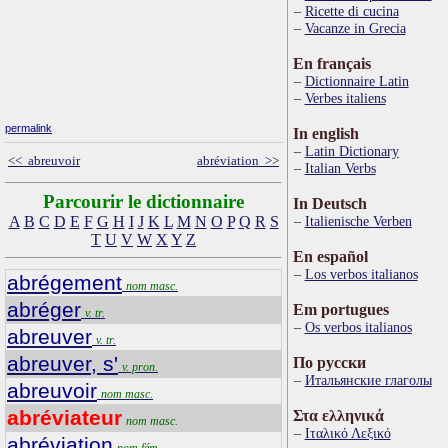
Ricette di cucina
Vacanze in Grecia
En français
Dictionnaire Latin
Verbes italiens
permalink
In english
Latin Dictionary
<< abreuvoir
abréviation >>
Italian Verbs
Parcourir le dictionnaire
In Deutsch
A
B
C
D
E
F
G
H
I
J
K
L
M
N
O
P
Q
R
S
Italienische Verben
T
U
V
W
X
Y
Z
En español
Los verbos italianos
abrégement
nom masc.
abréger
Em portugues
v. tr.
Os verbos italianos
abreuver
v. tr.
abreuver, s'
По русски
v. pron.
Итальянские глаголы
abreuvoir
nom masc.
abréviateur
Στα ελληνικά
nom masc.
Ιταλικό Λεξικό
abréviation
nom fém.